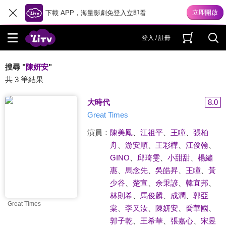
下載 APP，海量影劇免登入立即看
登入 / 註冊
搜尋 "
陳妍安
"
共 3 筆結果
大時代
8.0
Great Times
演員：
陳美鳳
、
江祖平
、
王瞳
、
張柏
舟
、
游安順
、
王彩樺
、
江俊翰
、
GINO
、
邱琦雯
、
小甜甜
、
楊繡
惠
、
馬念先
、
吳皓昇
、
王瞳
、
黃
少谷
、
楚宣
、
余秉諺
、
韓宜邦
、
林則希
、
馬俊麟
、
成潤
、
郭亞
Great Times
棠
、
李又汝
、
陳妍安
、
喬華國
、
郭子乾
、
王希華
、
張嘉心
、
宋昱