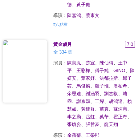
德
、
黃子庭
導演：
陳嘉鴻
、
蔡東文
#
八點檔
黃金歲月
7.0
全 334 集
演員：
陳美鳳
、
楚宣
、
陳仙梅
、
王中
平
、
王彩樺
、
傅子純
、
GINO
、
陳
妍安
、
葉家妤
、
洪都拉斯
、
邱子
芯
、
馬俊麟
、
羅子惟
、
潘柏希
、
余思達
、
謝涵羽
、
劉杰叡
、
瑭
霏
、
謝京穎
、
王燦
、
胡鴻達
、
賴
慧如
、
黃建群
、
苗真
、
蘇炳憲
、
李之勤
、
岳虹
、
葉華
、
霍正奇
、
張瓊姿
、
張哲豪
、
龍天翔
導演：
余蒨蒨
、
王榮郘