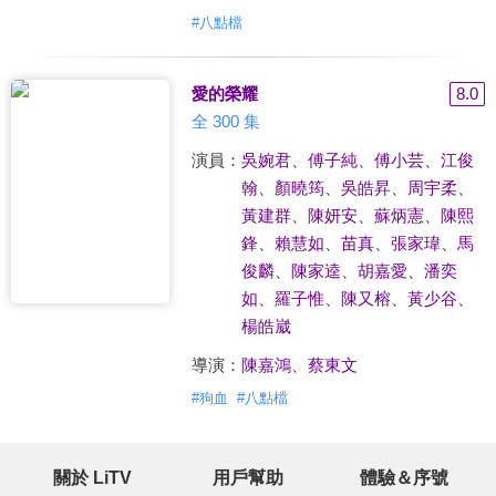
#
八點檔
愛的榮耀
8.0
全 300 集
演員：
吳婉君
、
傅子純
、
傅小芸
、
江俊
翰
、
顏曉筠
、
吳皓昇
、
周宇柔
、
黃建群
、
陳妍安
、
蘇炳憲
、
陳熙
鋒
、
賴慧如
、
苗真
、
張家瑋
、
馬
俊麟
、
陳家逵
、
胡嘉愛
、
潘奕
如
、
羅子惟
、
陳又榕
、
黃少谷
、
楊皓崴
導演：
陳嘉鴻
、
蔡東文
#
狗血
#
八點檔
關於 LiTV
用戶幫助
體驗＆序號