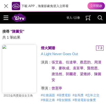
下載 APP，海量影劇免登入立即看
登入 / 註冊
搜尋 "
陳圖安
"
共 1 筆結果
燈火闌珊
7.3
A Light Never Goes Out
演員：
張艾嘉
、
任達華
、
蔡思韵
、
周漢
寧
、
麥秋成
、
袁富華
、
龔慈恩
、
唐浩然
、
郭爾君
、
梁雍婷
、
陳圖
安
導演：
曾憲寧
#
社會議題
#
得獎電影
#
金馬獎
#
忘年之交
2022金馬獎最佳女主角
#
喪親之痛
#
母女關係
#
香港電影金像獎