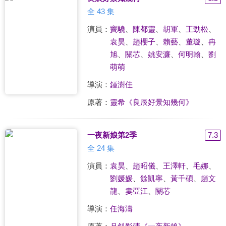
全 43 集
演員：
竇驍
、
陳都靈
、
胡軍
、
王勁松
、
袁昊
、
趙櫻子
、
賴藝
、
董璇
、
冉
旭
、
關芯
、
姚安濂
、
何明翰
、
劉
萌萌
導演：
鍾澍佳
原著：
靈希《良辰好景知幾何》
一夜新娘第2季
7.3
全 24 集
演員：
袁昊
、
趙昭儀
、
王澤軒
、
毛娜
、
劉媛媛
、
餘凱寧
、
黃千碩
、
趙文
龍
、
婁亞江
、
關芯
導演：
任海濤