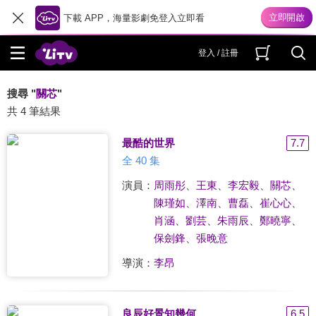
下載 APP，海量影劇免登入立即看
登入 / 註冊
搜尋 "
關芯
"
共 4 筆結果
最酷的世界
7.7
全 40 集
演員：
周雨彤
、
王東
、
李宏毅
、
關芯
、
陳瑾如
、
澤南
、
曹磊
、
崔心心
、
肖涵
、
劉芸
、
朱雨辰
、
鄭曉寧
、
保劍鋒
、
張晚意
導演：
李昂
良辰好景知幾何
6.5