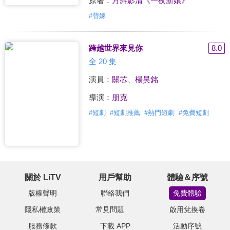
原著：
月斜影清《一夜新娘》
#
替嫁
跨越世界來見你
8.0
全 20 集
演員：
關芯
、
楊昊銘
導演：
朋克
#
短劇
#
短劇推薦
#
熱門短劇
#
免費短劇
關於 LiTV
用戶幫助
體驗＆序號
版權聲明
聯絡我們
免費體驗
隱私權政策
常見問題
啟用兌換卷
服務條款
下載 APP
活動序號