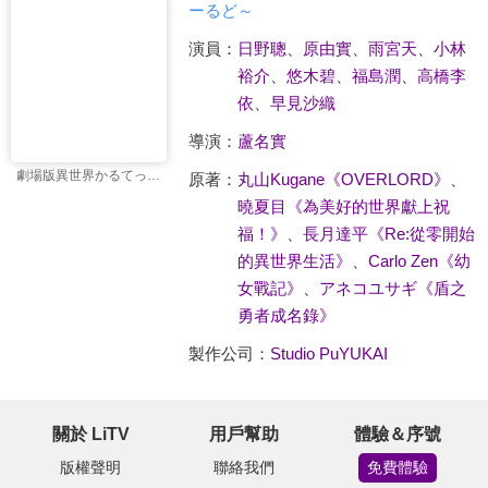
ーるど～
演員：
日野聰
、
原由實
、
雨宮天
、
小林
裕介
、
悠木碧
、
福島潤
、
高橋李
依
、
早見沙織
導演：
蘆名實
劇場版異世界かるてっと～あなざーわーるど～
原著：
丸山Kugane《OVERLORD》
、
曉夏目《為美好的世界獻上祝
福！》
、
長月達平《Re:從零開始
的異世界生活》
、
Carlo Zen《幼
女戰記》
、
アネコユサギ《盾之
勇者成名錄》
製作公司：
Studio PuYUKAI
關於 LiTV
用戶幫助
體驗＆序號
版權聲明
聯絡我們
免費體驗