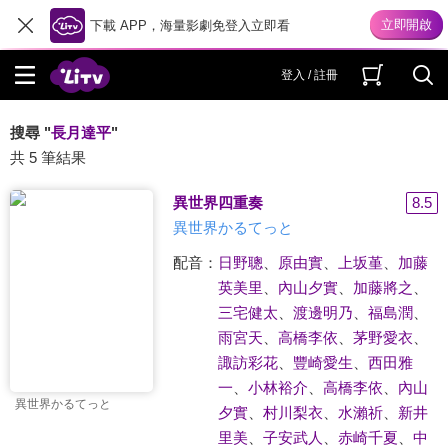
下載 APP，海量影劇免登入立即看
登入 / 註冊
搜尋 "
長月達平
"
共 5 筆結果
異世界四重奏
8.5
異世界かるてっと
配音：
日野聰
、
原由實
、
上坂堇
、
加藤
英美里
、
內山夕實
、
加藤將之
、
三宅健太
、
渡邊明乃
、
福島潤
、
雨宮天
、
高橋李依
、
茅野愛衣
、
諏訪彩花
、
豐崎愛生
、
西田雅
一
、
小林裕介
、
高橋李依
、
內山
異世界かるてっと
夕實
、
村川梨衣
、
水瀨祈
、
新井
里美
、
子安武人
、
赤崎千夏
、
中