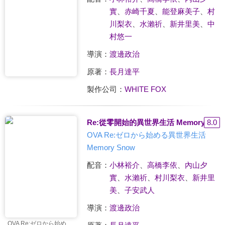
實
、
赤崎千夏
、
能登麻美子
、
村
川梨衣
、
水瀨祈
、
新井里美
、
中
村悠一
導演：
渡邊政治
原著：
長月達平
製作公司：
WHITE FOX
Re:從零開始的異世界生活 Memory Sno
8.0
OVA Re:ゼロから始める異世界生活
Memory Snow
配音：
小林裕介
、
高橋李依
、
內山夕
實
、
水瀨祈
、
村川梨衣
、
新井里
美
、
子安武人
導演：
渡邊政治
OVA Re:ゼロから始める異世界生活 Memory Snow