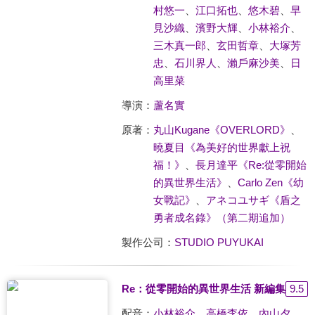
村悠一
、
江口拓也
、
悠木碧
、
早
見沙織
、
濱野大輝
、
小林裕介
、
三木真一郎
、
玄田哲章
、
大塚芳
忠
、
石川界人
、
瀨戶麻沙美
、
日
高里菜
導演：
蘆名實
原著：
丸山Kugane《OVERLORD》
、
曉夏目《為美好的世界獻上祝
福！》
、
長月達平《Re:從零開始
的異世界生活》
、
Carlo Zen《幼
女戰記》
、
アネコユサギ《盾之
勇者成名錄》（第二期追加）
製作公司：
STUDIO PUYUKAI
Re：從零開始的異世界生活 新編集版
9.5
配音：
小林裕介
、
高橋李依
、
內山夕