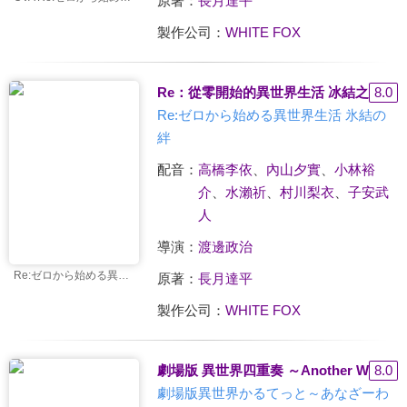
原著：
長月達平
製作公司：
WHITE FOX
Re：從零開始的異世界生活 冰結之絆
8.0
Re:ゼロから始める異世界生活 氷結の
絆
配音：
高橋李依
、
內山夕實
、
小林裕
介
、
水瀨祈
、
村川梨衣
、
子安武
人
導演：
渡邊政治
Re:ゼロから始める異世界生活 氷結の絆
原著：
長月達平
製作公司：
WHITE FOX
劇場版 異世界四重奏 ～Another World
8.0
劇場版異世界かるてっと～あなざーわ