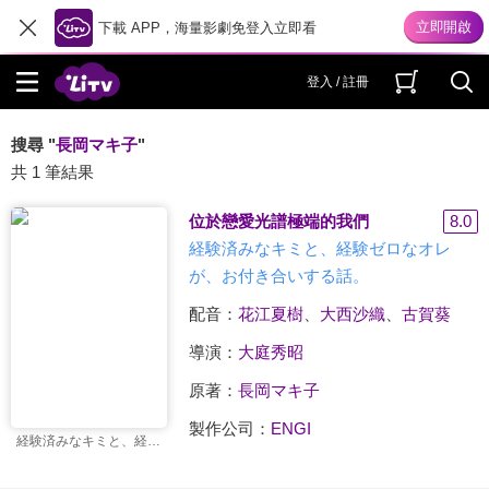
下載 APP，海量影劇免登入立即看
登入 / 註冊
搜尋 "
長岡マキ子
"
共 1 筆結果
位於戀愛光譜極端的我們
8.0
経験済みなキミと、経験ゼロなオレ
が、お付き合いする話。
配音：
花江夏樹
、
大西沙織
、
古賀葵
導演：
大庭秀昭
原著：
長岡マキ子
製作公司：
ENGI
経験済みなキミと、経験ゼロなオレが、お付き合いする話。