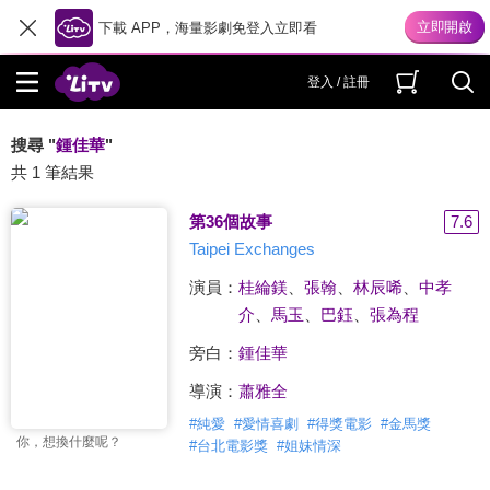
下載 APP，海量影劇免登入立即看
登入 / 註冊
搜尋 "
鍾佳華
"
共 1 筆結果
第36個故事
7.6
Taipei Exchanges
演員：
桂綸鎂
、
張翰
、
林辰唏
、
中孝
介
、
馬玉
、
巴鈺
、
張為程
旁白：
鍾佳華
導演：
蕭雅全
#
純愛
#
愛情喜劇
#
得獎電影
#
金馬獎
你，想換什麼呢？
#
台北電影獎
#
姐妹情深