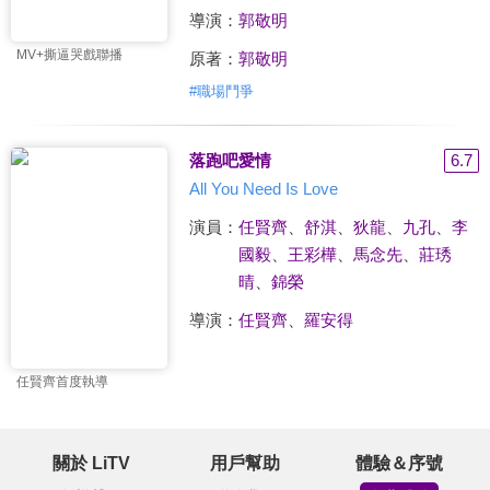
導演：
郭敬明
MV+撕逼哭戲聯播
原著：
郭敬明
#
職場鬥爭
落跑吧愛情
6.7
All You Need Is Love
演員：
任賢齊
、
舒淇
、
狄龍
、
九孔
、
李
國毅
、
王彩樺
、
馬念先
、
莊琇
晴
、
錦榮
導演：
任賢齊
、
羅安得
任賢齊首度執導
關於 LiTV
用戶幫助
體驗＆序號