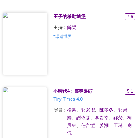
王子的移動城堡
7.6
主持：
錦榮
#
環遊世界
小時代4：靈魂盡頭
5.1
Tiny Times 4.0
演員：
楊冪
、
郭采潔
、
陳學冬
、
郭碧
婷
、
謝依霖
、
李賢宰
、
錦榮
、
柯
震東
、
任言愷
、
姜潮
、
王琳
、
商
侃