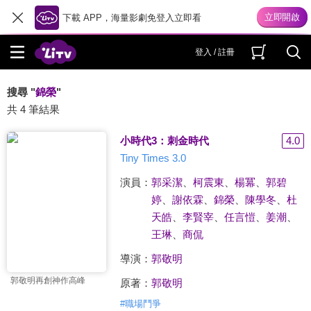
下載 APP，海量影劇免登入立即看
登入 / 註冊
搜尋 "
錦榮
"
共 4 筆結果
小時代3：刺金時代
4.0
Tiny Times 3.0
演員：
郭采潔
、
柯震東
、
楊冪
、
郭碧
婷
、
謝依霖
、
錦榮
、
陳學冬
、
杜
天皓
、
李賢宰
、
任言愷
、
姜潮
、
王琳
、
商侃
導演：
郭敬明
郭敬明再創神作高峰
原著：
郭敬明
#
職場鬥爭