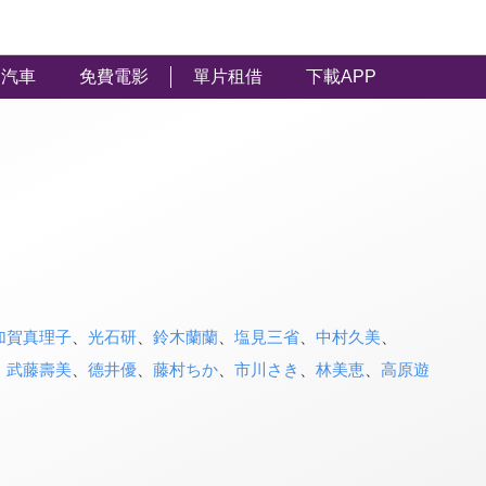
汽車
免費電影
單片租借
下載APP
加賀真理子
、
光石研
、
鈴木蘭蘭
、
塩見三省
、
中村久美
、
、
武藤壽美
、
德井優
、
藤村ちか
、
市川さき
、
林美恵
、
高原遊