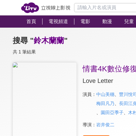
首頁
電視頻道
電影
動漫
兒童
搜尋 "
鈴木蘭蘭
"
共 1 筆結果
情書4K數位修
Love Letter
演員：
中山美穗
、
豐川悅
梅田凡乃
、
長田江
、
園田亞季子
、
木
導演：
岩井俊二