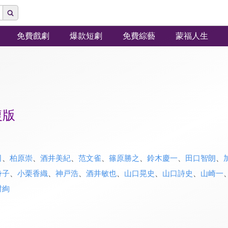
免費戲劇
爆款短劇
免費綜藝
蒙福人生
復版
司
、
柏原崇
、
酒井美紀
、
范文雀
、
篠原勝之
、
鈴木慶一
、
田口智朗
、
身子
、
小栗香織
、
神戸浩
、
酒井敏也
、
山口晃史
、
山口詩史
、
山崎一
村絢