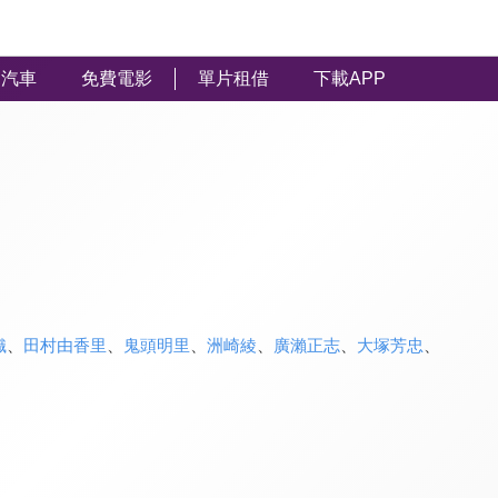
汽車
免費電影
單片租借
下載APP
織
、
田村由香里
、
鬼頭明里
、
洲崎綾
、
廣瀨正志
、
大塚芳忠
、