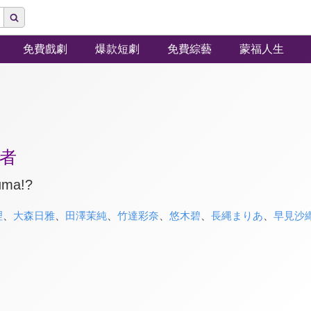
免費戲劇
爆款短劇
免費綜藝
蒙福人生
者
uma!?
理
、
大森日雅
、
田澤茉純
、
竹達彩奈
、
悠木碧
、
長縄まりあ
、
早見沙