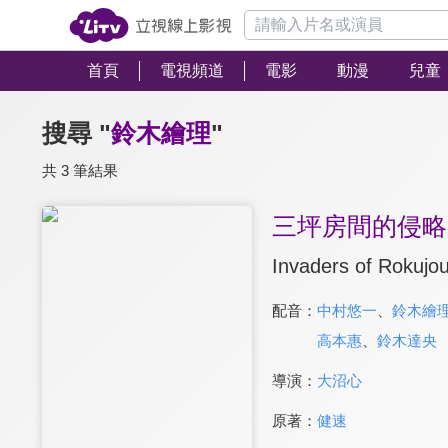
首頁
電視頻道
電影
動漫
兒童
搜尋 "
鈴木繪理
"
共 3 筆結果
三坪房間的侵略
Invaders of Rokujo
配音：
中村悠一
、
鈴木繪
高本惠
、
鈴木達央
導演：
大沼心
原著：
健速