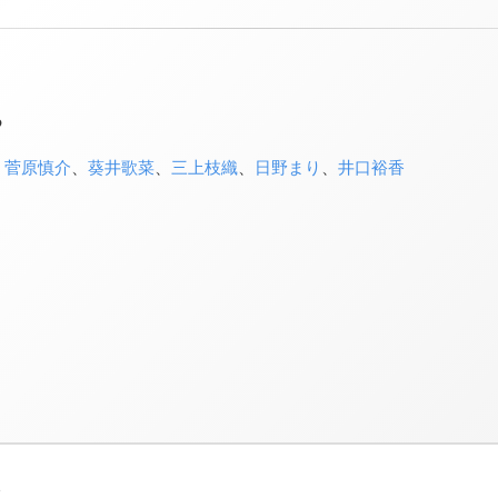
ち
、
菅原慎介
、
葵井歌菜
、
三上枝織
、
日野まり
、
井口裕香
3