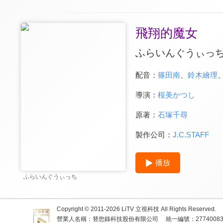
飛翔的魔女
ふらいんぐうぃっ
配音：
篠田南
、
鈴木繪理
導演：
桜美かつし
原著：
石塚千尋
製作公司：
J.C.STAFF
播放
ふらいんぐうぃっち
Copyright © 2011-
2026
LiTV 立視科技 All Rights Reserved.
營業人名稱：替您錄科技股份有限公司
統一編號：2774008