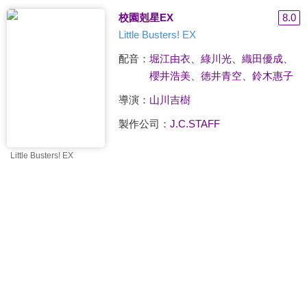
校園剋星EX
8.0
Little Busters! EX
配音：
堀江由衣
、
綠川光
、
織田優成
、
櫻井浩美
、
徳井青空
、
鈴木惠子
導演：
山川吉樹
製作公司：
J.C.STAFF
Little Busters! EX