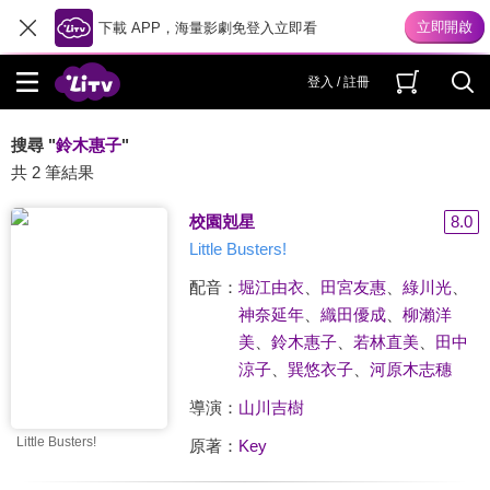
下載 APP，海量影劇免登入立即看
登入 / 註冊
搜尋 "
鈴木惠子
"
共 2 筆結果
校園剋星
8.0
Little Busters!
配音：
堀江由衣
、
田宮友惠
、
綠川光
、
神奈延年
、
織田優成
、
柳瀨洋
美
、
鈴木惠子
、
若林直美
、
田中
涼子
、
巽悠衣子
、
河原木志穗
導演：
山川吉樹
Little Busters!
原著：
Key