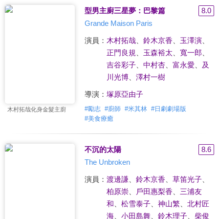
型男主廚三星夢：巴黎篇
8.0
Grande Maison Paris
演員：
木村拓哉
、
鈴木京香
、
玉澤演
、
正門良規
、
玉森裕太
、
寬一郎
、
吉谷彩子
、
中村杏
、
富永愛
、
及
川光博
、
澤村一樹
導演：
塚原亞由子
#
勵志
#
廚師
#
米其林
#
日劇劇場版
木村拓哉化身金髮主廚
#
美食療癒
不沉的太陽
8.6
The Unbroken
演員：
渡邊謙
、
鈴木京香
、
草笛光子
、
柏原崇
、
戶田惠梨香
、
三浦友
和
、
松雪泰子
、
神山繁
、
北村匠
海
、
小田島舞
、
鈴木理子
、
柴俊