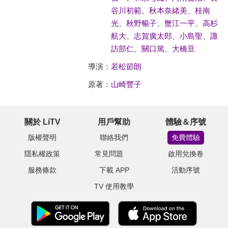
谷川初範
、
秋本奈緒美
、
桂南
光
、
秋野暢子
、
蟹江一平
、
高杉
航大
、
志賀廣太郎
、
小島聖
、
諏
訪部仁
、
關口篤
、
大橋亘
導演：
若松節朗
原著：
山崎豐子
關於 LiTV
用戶幫助
體驗＆序號
版權聲明
聯絡我們
免費體驗
隱私權政策
常見問題
啟用兌換卷
服務條款
下載 APP
活動序號
TV 使用教學