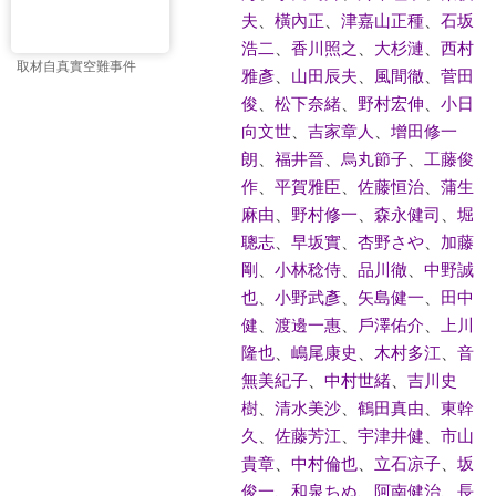
夫
、
橫內正
、
津嘉山正種
、
石坂
浩二
、
香川照之
、
大杉漣
、
西村
取材自真實空難事件
雅彥
、
山田辰夫
、
風間徹
、
菅田
俊
、
松下奈緒
、
野村宏伸
、
小日
向文世
、
吉家章人
、
增田修一
朗
、
福井晉
、
烏丸節子
、
工藤俊
作
、
平賀雅臣
、
佐藤恒治
、
蒲生
麻由
、
野村修一
、
森永健司
、
堀
聰志
、
早坂實
、
杏野さや
、
加藤
剛
、
小林稔侍
、
品川徹
、
中野誠
也
、
小野武彥
、
矢島健一
、
田中
健
、
渡邊一惠
、
戶澤佑介
、
上川
隆也
、
嶋尾康史
、
木村多江
、
音
無美紀子
、
中村世緒
、
吉川史
樹
、
清水美沙
、
鶴田真由
、
東幹
久
、
佐藤芳江
、
宇津井健
、
市山
貴章
、
中村倫也
、
立石凉子
、
坂
俊一
、
和泉ちぬ
、
阿南健治
、
長