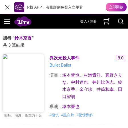
下載 APP，海量影劇免登入立即看
登入 / 註冊
搜尋 "
鈴木京香
"
共 3 筆結果
異次元殺人事件
8.0
Bullet Ballet
演員：
塚本晉也
、
村瀨貴洋
、
真野きり
な
、
中村達也
、
井川比佐志
、
鈴
木京香
、
金守珍
、
井筒和幸
、
田
口智朗
導演：
塚本晉也
#
復仇
#
黑白片
#
驚悚動作
癲狂、浪漫、衝擊力十足