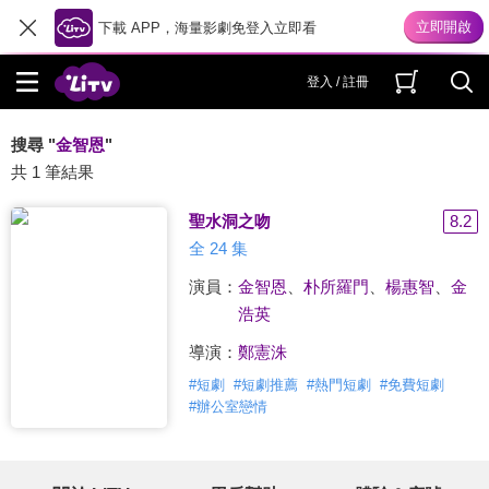
下載 APP，海量影劇免登入立即看
登入 / 註冊
搜尋 "
金智恩
"
共 1 筆結果
聖水洞之吻
8.2
全 24 集
演員：
金智恩
、
朴所羅門
、
楊惠智
、
金
浩英
導演：
鄭憲洙
#
短劇
#
短劇推薦
#
熱門短劇
#
免費短劇
#
辦公室戀情