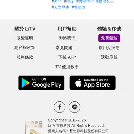
#
宮鬥
#
權謀
#
男性情誼
#
政治名人
#
人文歷史
#
青龍獎
關於 LiTV
用戶幫助
體驗＆序號
版權聲明
聯絡我們
免費體驗
隱私權政策
常見問題
啟用兌換卷
服務條款
下載 APP
活動序號
TV 使用教學
Copyright © 2011-
2026
LiTV 立視科技 All Rights Reserved.
營業人名稱：替您錄科技股份有限公司