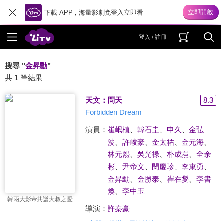
下載 APP，海量影劇免登入立即看
登入 / 註冊
搜尋 "
金昇勳
"
共 1 筆結果
天文：問天
8.3
Forbidden Dream
演員：
崔岷植
、
韓石圭
、
申久
、
金弘
波
、
許峻豪
、
金太祐
、
金元海
、
林元熙
、
吳光祿
、
朴成焄
、
全余
彬
、
尹帝文
、
閔慶珍
、
李東勇
、
金昇勳
、
金勝泰
、
崔在燮
、
李書
煥
、
李中玉
韓兩大影帝共譜大叔之愛
導演：
許秦豪