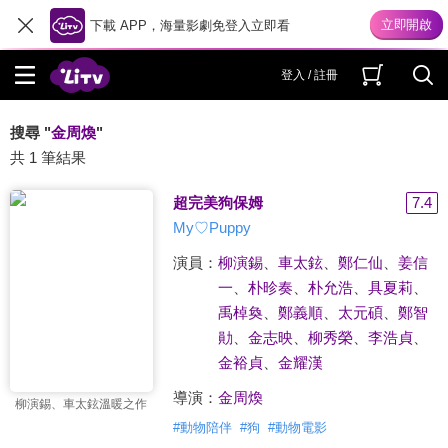
下載 APP，海量影劇免登入立即看
登入 / 註冊
搜尋 "
金周煥
"
共 1 筆結果
超完美狗保姆
7.4
My♡Puppy
演員：
柳演錫
、
車太鉉
、
鄭仁仙
、
姜信
一
、
朴昣奏
、
朴允浩
、
具夏莉
、
禹棹奐
、
鄭義順
、
太元碩
、
鄭智
勛
、
金志映
、
柳秀榮
、
李浩貞
、
金裕貞
、
金耀漢
導演：
金周煥
柳演錫、車太鉉溫暖之作
#
動物陪伴
#
狗
#
動物電影