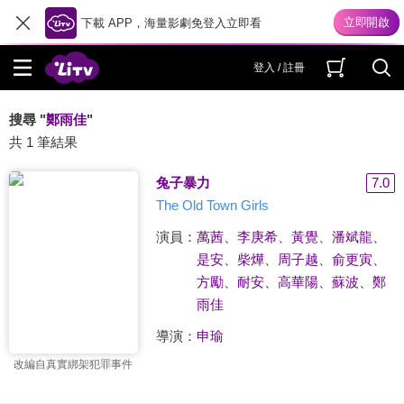
下載 APP，海量影劇免登入立即看
登入 / 註冊
搜尋 "
鄭雨佳
"
共 1 筆結果
兔子暴力
7.0
The Old Town Girls
演員：
萬茜
、
李庚希
、
黃覺
、
潘斌龍
、
是安
、
柴燁
、
周子越
、
俞更寅
、
方勵
、
耐安
、
高華陽
、
蘇波
、
鄭
雨佳
導演：
申瑜
改編自真實綁架犯罪事件