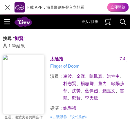
下載 APP，海量影劇免登入立即看
登入 / 註冊
搜尋 "
鄭賢
"
共 1 筆結果
太陰指
7.4
Finger of Doom
演員：
凌波
、
金漢
、
陳鳳真
、
洪性中
、
朴志賢
、
楊志卿
、
董力
、
歐陽莎
菲
、
沈勞
、
藍偉烈
、
鮑嘉文
、
雷
龍
、
鄭賢
、
李天鷹
導演：
鮑學禮
#
古裝動作
#
女性動作
金漢、凌波夫妻共同合作