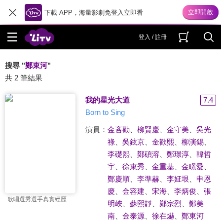
下載 APP，海量影劇免登入立即看
登入 / 註冊
搜尋 "
鄭東河
"
共 2 筆結果
我的星光大道
7.4
Born to Sing
演員：
金吝勸
、
柳賢慶
、
金守美
、
吳光
祿
、
吳鉉京
、
金歡熙
、
柳演錫
、
李礎熙
、
鄭碩溶
、
鄭璟淳
、
韓哲
宇
、
徐東秀
、
金重基
、
金暻愛
、
鄭慶順
、
李準赫
、
李姃垠
、
申恩
慶
、
金容建
、
宋海
、
李炳俊
、
張
歌唱選秀選手真實經歷
明峽
、
蘇熙靜
、
鄭宗烈
、
鄭美
南
、
金泰源
、
徐在爀
、
鄭東河