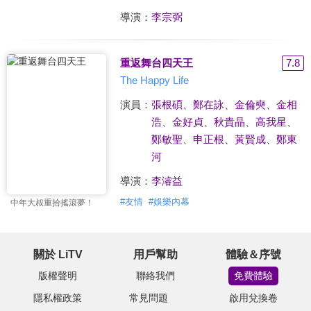
導演：
李宗弼
重返舞台四天王
7.8
The Happy Life
演員：
張根碩
、
鄭在詠
、
金倫奭
、
金相
浩
、
金好貞
、
秋貴晶
、
高我星
、
鄭敏聖
、
申正根
、
黃賢成
、
鄭東
河
導演：
李濬益
#
友情
#
娛樂內幕
中年大叔重拾搖滾夢！
關於 LiTV
用戶幫助
體驗＆序號
版權聲明
聯絡我們
免費體驗
隱私權政策
常見問題
啟用兌換卷