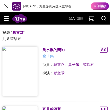
下載 APP，海量影劇免登入立即看
登入 / 註冊
搜尋 "
鄭文堂
"
共 8 筆結果
濁水溪的契約
8.0
全 1 集
演員：
戴立忍
、
莫子儀
、
范瑞君
導演：
鄭文堂
瓦旦的酒瓶
8.0