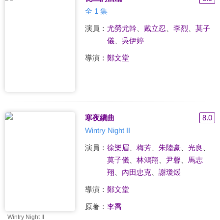
全 1 集
演員：
尤勞尤幹
、
戴立忍
、
李烈
、
莫子
儀
、
吳伊婷
導演：
鄭文堂
寒夜續曲
8.0
Wintry Night II
演員：
徐樂眉
、
梅芳
、
朱陸豪
、
光良
、
莫子儀
、
林鴻翔
、
尹馨
、
馬志
翔
、
內田忠克
、
謝瓊煖
導演：
鄭文堂
原著：
李喬
Wintry Night II