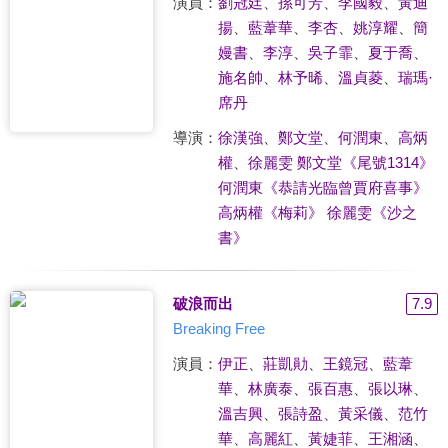
演員：
劉冠廷
、
孫可芳
、
李國毅
、
黃迪
揚
、
藍葦華
、
李杏
、
姚淳耀
、
簡
嫚書
、
李淳
、
吳子霏
、
夏于喬
、
施名帥
、
林予晞
、
溫貞菱
、
瑞瑪·
席丹
導演：
徐漢強
、
鄭文堂
、
何潤東
、
高炳
權
、
徐麗雯 鄭文堂《尾號1314》
何潤東《恭請光臨曾賈府喜事》
高炳權《梅莉》 徐麗雯《沙之
書》
破浪而出
7.9
Breaking Free
演員：
伊正
、
莊凱勛
、
王鏡冠
、
藍葦
華
、
林廣泰
、
張百惠
、
張以琳
、
溫吉興
、
張詩盈
、
黃采儀
、
范竹
華
、
高麗紅
、
黃婕菲
、
王湘涵
、