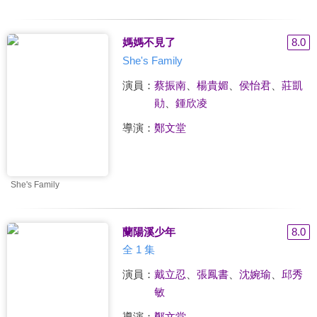
媽媽不見了
8.0
She's Family
演員：
蔡振南
、
楊貴媚
、
侯怡君
、
莊凱
勛
、
鍾欣凌
導演：
鄭文堂
She's Family
蘭陽溪少年
8.0
全 1 集
演員：
戴立忍
、
張鳳書
、
沈婉瑜
、
邱秀
敏
導演：
鄭文堂