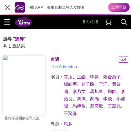
下載 APP，海量影劇免登入立即看
登入 / 註冊
搜尋 "
鄧帥
"
共 1 筆結果
奇遇
6.4
The Adventure
演員：
賈冰
、
王皓
、
李夢
、
鄭合惠子
、
楊皓宇
、
翟子路
、
于洋
、
費啟
鳴
、
李乃文
、
馬旭東
、
鄧帥
、
李
治良
、
馮滿
、
郝瀚
、
李飛
、
小瀋
陽
、
馬伊敬
、
龐奕欣
、
王蘊凡
、
王漪淼
雙向穿越開啟抓馬人生
導演：
馬多