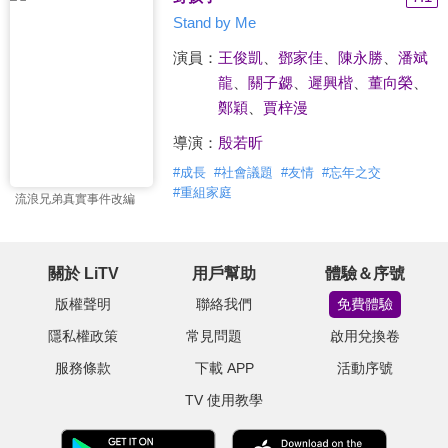
Stand by Me
演員：
王俊凱
、
鄧家佳
、
陳永勝
、
潘斌
龍
、
關子勰
、
遲興楷
、
董向榮
、
鄭穎
、
賈梓漫
導演：
殷若昕
#
成長
#
社會議題
#
友情
#
忘年之交
#
重組家庭
流浪兄弟真實事件改編
關於 LiTV
用戶幫助
體驗＆序號
版權聲明
聯絡我們
免費體驗
隱私權政策
常見問題
啟用兌換卷
服務條款
下載 APP
活動序號
TV 使用教學