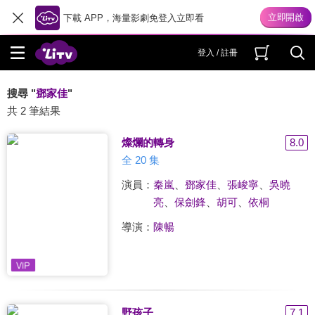
下載 APP，海量影劇免登入立即看
登入 / 註冊
搜尋 "
鄧家佳
"
共 2 筆結果
燦爛的轉身
8.0
全 20 集
演員：
秦嵐
、
鄧家佳
、
張峻寧
、
吳曉
亮
、
保劍鋒
、
胡可
、
依桐
導演：
陳暢
野孩子
7.1