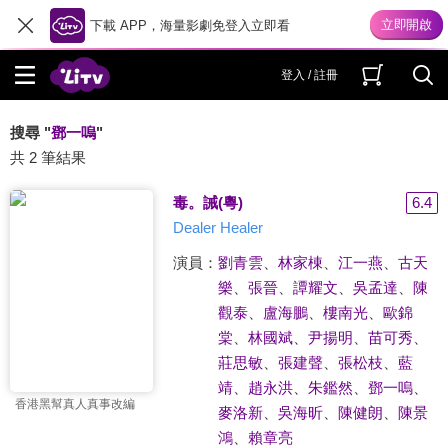
下載 APP，海量影劇免登入立即看
登入 / 註冊
搜尋 "
鄧一嗚
"
共 2 筆結果
毒。誡(粵)
6.4
Dealer Healer
演員：
劉青雲
、
林家棟
、
江一燕
、
古天
樂
、
張晉
、
譚耀文
、
吳孟達
、
陳
觀泰
、
盧海鵬
、
樓南光
、
歐錦
棠
、
林國斌
、
尹揚明
、
苗可秀
、
莊思敏
、
張建聲
、
張松枝
、
藍
靖
、
趙永洪
、
朱鑑然
、
鄧一嗚
、
香港黑幫真人真事改編
麥洛新
、
吳海昕
、
陳健朗
、
陳景
鴻
、
賴章亮