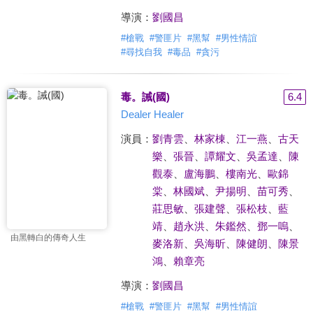
導演：
劉國昌
#
槍戰
#
警匪片
#
黑幫
#
男性情誼
#
尋找自我
#
毒品
#
貪污
毒。誡(國)
6.4
Dealer Healer
演員：
劉青雲
、
林家棟
、
江一燕
、
古天
樂
、
張晉
、
譚耀文
、
吳孟達
、
陳
觀泰
、
盧海鵬
、
樓南光
、
歐錦
棠
、
林國斌
、
尹揚明
、
苗可秀
、
莊思敏
、
張建聲
、
張松枝
、
藍
靖
、
趙永洪
、
朱鑑然
、
鄧一嗚
、
由黑轉白的傳奇人生
麥洛新
、
吳海昕
、
陳健朗
、
陳景
鴻
、
賴章亮
導演：
劉國昌
#
槍戰
#
警匪片
#
黑幫
#
男性情誼