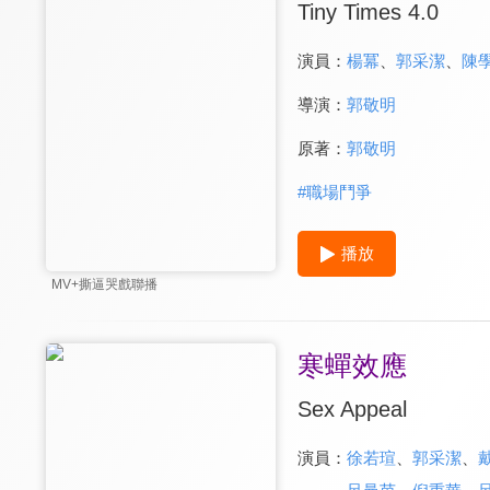
Tiny Times 4.0
演員：
楊冪
、
郭采潔
、
陳
導演：
郭敬明
原著：
郭敬明
#
職場鬥爭
播放
MV+撕逼哭戲聯播
寒蟬效應
Sex Appeal
演員：
徐若瑄
、
郭采潔
、