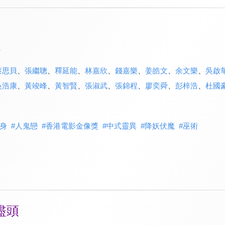
s
蔡思貝
、
張繼聰
、
釋延能
、
林嘉欣
、
錢嘉樂
、
姜皓文
、
余文樂
、
吳啟
吳浩康
、
黃竣峰
、
黃智賢
、
張淑武
、
張錦程
、
廖奕舜
、
彭梓浩
、
杜國
身
#
人鬼戀
#
香港電影金像獎
#
中式靈異
#
降妖伏魔
#
巫術
盡頭