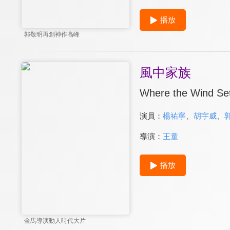
播放
郭敬明再創神作高峰
風中家族
Where the Wind Set
演員：
楊祐寧
、
胡宇威
、
導演：
王童
播放
金馬導演動人時代大片