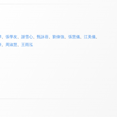
華
、
張學友
、
謝雪心
、
甄詠蓓
、
劉偉強
、
張慧儀
、
江美儀
、
豪
、
周淑慧
、
王雨泓