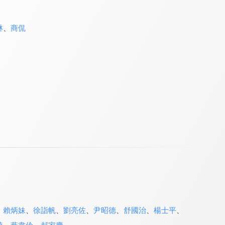
琳
、
商侃
、
賴炳妹
、
徐詣帆
、
劉亮佐
、
尹昭德
、
舒國治
、
楊士平
、