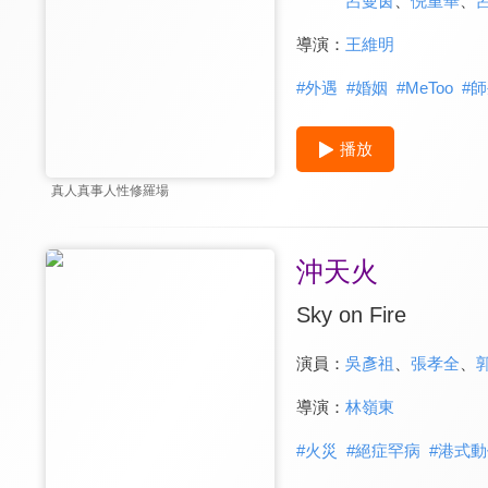
呂曼茵
、
倪重華
、
導演：
王維明
#
外遇
#
婚姻
#
MeToo
#
師
播放
真人真事人性修羅場
沖天火
Sky on Fire
演員：
吳彥祖
、
張孝全
、
導演：
林嶺東
#
火災
#
絕症罕病
#
港式動