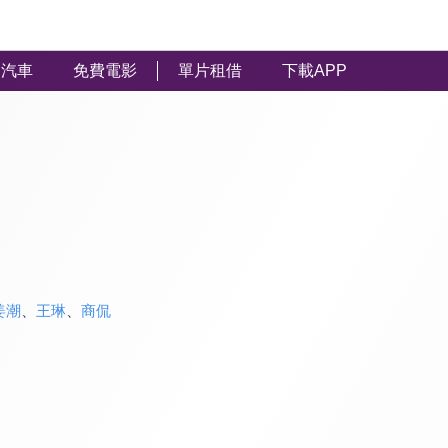
汽車
免費電影
單片租借
下載APP
姜潮
、
王琳
、
商侃