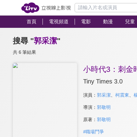
首頁
電視頻道
電影
動漫
兒童
搜尋 "
郭采潔
"
共 6 筆結果
小時代3：刺金
Tiny Times 3.0
演員：
郭采潔
、
柯震東
、
導演：
郭敬明
原著：
郭敬明
#
職場鬥爭