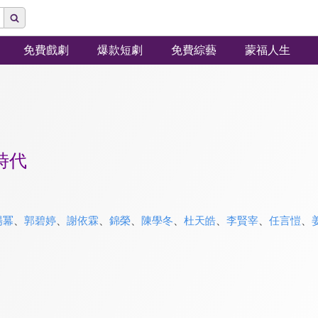
免費戲劇
爆款短劇
免費綜藝
蒙福人生
時代
楊冪
、
郭碧婷
、
謝依霖
、
錦榮
、
陳學冬
、
杜天皓
、
李賢宰
、
任言愷
、