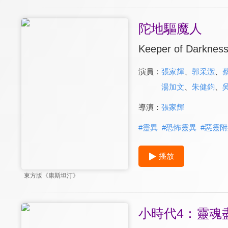
陀地驅魔人
Keeper of Darknes
演員：
張家輝
、
郭采潔
、
湯加文
、
朱健鈞
、
導演：
張家輝
#
靈異
#
恐怖靈異
#
惡靈附
播放
東方版《康斯坦汀》
小時代4：靈魂