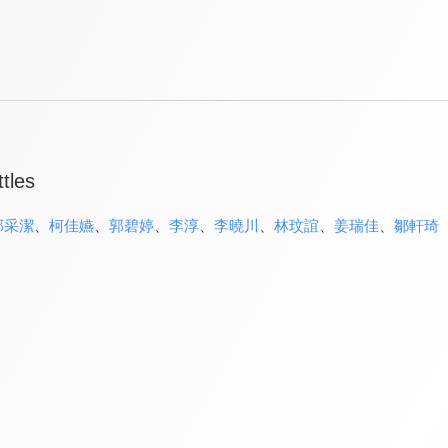
tles
郭采潔
、
柯佳嬿
、
郭碧婷
、
李淳
、
李曉川
、
林玟誼
、
姜瑞佳
、
鄒軒琦