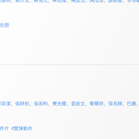
呂德明
、
賴芳玉
、
林旭元
、
林思傑
、
梅賢治
、
陶泓憬
、
謝穎嘉
、
李培
生戀
郭采潔
、
張靜初
、
張若昀
、
樊光耀
、
姜皓文
、
黎耀祥
、
張兆輝
、
巴圖
作片
#
驚悚動作