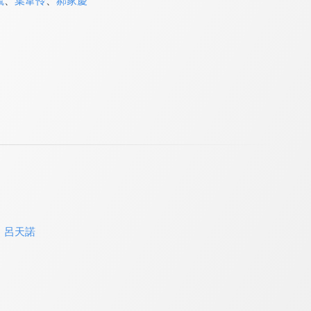
毓
、
葉韋伶
、
郝家慶
、
呂天諾