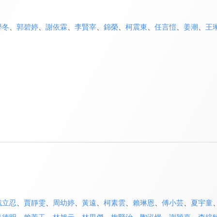
學冬
、
郭碧婷
、
謝依霖
、
李賢宰
、
錦榮
、
柯震東
、
任言愷
、
姜潮
、
王
戴立忍
、
賈靜雯
、
周幼婷
、
黃遠
、
柯素雲
、
賴琳恩
、
傅小芸
、
夏宇童