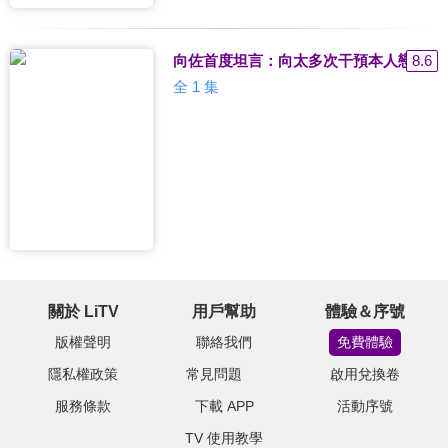
向佐首度坦言：向太多次干預本人戀情 
8.6
全 1 集
關於 LiTV
用戶幫助
體驗＆序號
版權聲明
聯絡我們
免費體驗
隱私權政策
常見問題
啟用兌換卷
服務條款
下載 APP
活動序號
TV 使用教學