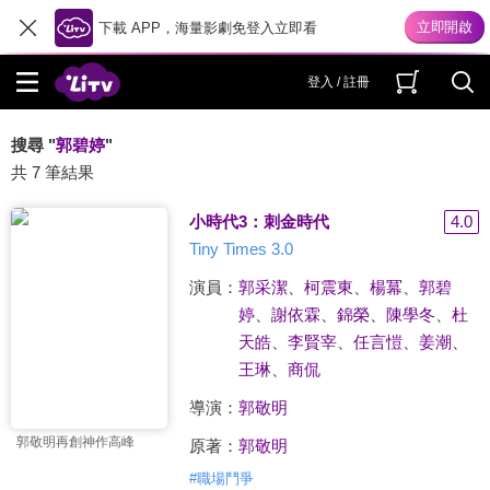
下載 APP，海量影劇免登入立即看
登入 / 註冊
搜尋 "
郭碧婷
"
共 7 筆結果
小時代3：刺金時代
4.0
Tiny Times 3.0
演員：
郭采潔
、
柯震東
、
楊冪
、
郭碧
婷
、
謝依霖
、
錦榮
、
陳學冬
、
杜
天皓
、
李賢宰
、
任言愷
、
姜潮
、
王琳
、
商侃
導演：
郭敬明
郭敬明再創神作高峰
原著：
郭敬明
#
職場鬥爭