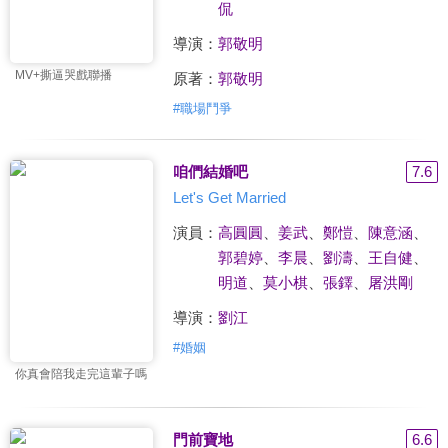
侃
導演：
郭敬明
MV+撕逼哭戲聯播
原著：
郭敬明
#
職場鬥爭
咱們結婚吧
7.6
Let's Get Married
演員：
高圓圓
、
姜武
、
鄭愷
、
陳意涵
、
郭碧婷
、
李晨
、
劉濤
、
王自健
、
明道
、
莫小棋
、
張鐸
、
屠洪剛
導演：
劉江
#
婚姻
你真會陪我走完這輩子嗎
門前寶地
6.6