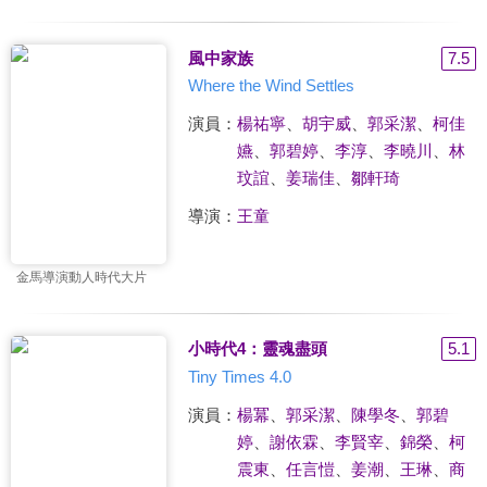
風中家族
7.5
Where the Wind Settles
演員：
楊祐寧
、
胡宇威
、
郭采潔
、
柯佳
嬿
、
郭碧婷
、
李淳
、
李曉川
、
林
玟誼
、
姜瑞佳
、
鄒軒琦
導演：
王童
金馬導演動人時代大片
小時代4：靈魂盡頭
5.1
Tiny Times 4.0
演員：
楊冪
、
郭采潔
、
陳學冬
、
郭碧
婷
、
謝依霖
、
李賢宰
、
錦榮
、
柯
震東
、
任言愷
、
姜潮
、
王琳
、
商