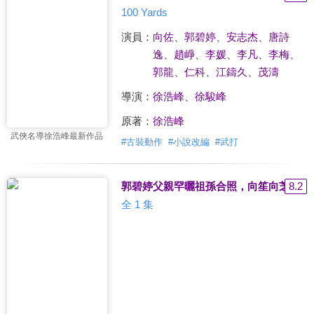
100 Yards
演員：
向佐
、
郭碧婷
、
安志杰
、
唐詩
逸
、
趙崢
、
李媛
、
李凡
、
李梅
、
郭龍
、
仁科
、
江鑄久
、
茂濤
導演：
徐浩峰
、
徐駿峰
原著：
徐浩峰
武俠名導徐浩峰最新作品
#
古裝動作
#
小說改編
#
武打
郭碧婷父親罕曬祖孫合照，向笙向芝複刻
8.2
全 1 集