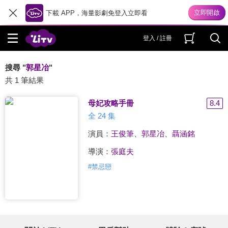
下載 APP，海量影劇免登入立即看
登入 / 註冊
搜尋 "
郭星冶
"
共 1 筆結果
母妃攻略手冊
8.4
全 24 集
演員：
王俊筆
、
郭星冶
、
聶涵銘
導演：
張庭夫
#
禁忌戀