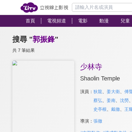
首頁
電視頻道
電影
動漫
兒童
搜尋 "
郭振鋒
"
共 7 筆結果
少林寺
Shaolin Temple
演員：
狄龍
、
姜大衛
、
傅
蔡弘
、
姜南
、
沈勞
史亭根
、
戴徹
、
王
導演：
張徹