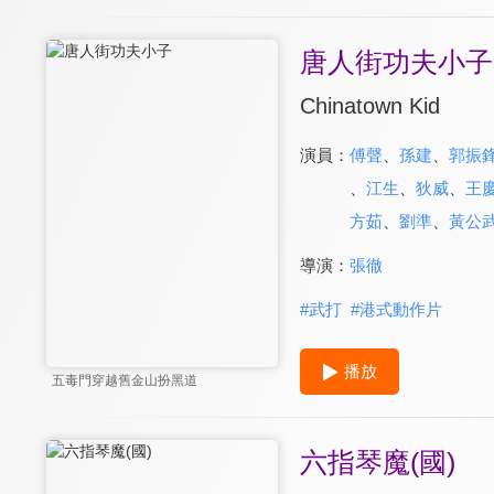
唐人街功夫小子
Chinatown Kid
演員：
傅聲
、
孫建
、
郭振
、
江生
、
狄威
、
王
方茹
、
劉準
、
黃公
導演：
張徹
#
武打
#
港式動作片
播放
五毒門穿越舊金山扮黑道
六指琴魔(國)