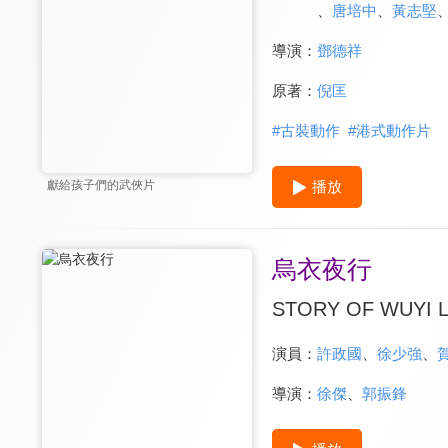
、
唐培中
、
黃志堅
導演：
鄧德祥
原著：
倪匡
#
古裝動作
#
港式動作片
播放
獻給孩子們的武俠片
烏衣夜行
STORY OF WUYI 
演員：
許政國
、
徐少強
、
導演：
徐傑
、
郭振鋒