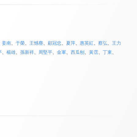
、
姜南
、
于榮
、
王憾塵
、
顧冠忠
、
夏萍
、
惠英紅
、
蔡弘
、
王力
平
、
楊雄
、
孫新祥
、
周堅平
、
金軍
、
西瓜刨
、
黃霑
、
丁東
、