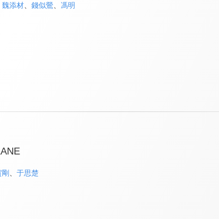
、
魏添材
、
錢似鶯
、
馮明
LANE
賀剛
、
于思楚