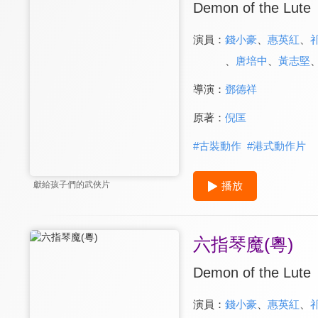
Demon of the Lute
演員：
錢小豪
、
惠英紅
、
、
唐培中
、
黃志堅
導演：
鄧德祥
原著：
倪匡
#
古裝動作
#
港式動作片
播放
獻給孩子們的武俠片
六指琴魔(粵)
Demon of the Lute
演員：
錢小豪
、
惠英紅
、