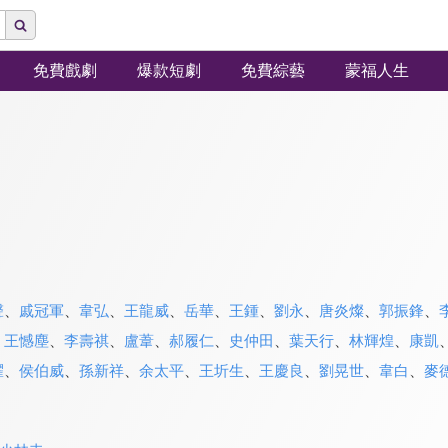
免費戲劇
爆款短劇
免費綜藝
蒙福人生
聲
、
戚冠軍
、
韋弘
、
王龍威
、
岳華
、
王鍾
、
劉永
、
唐炎燦
、
郭振鋒
、
、
王憾塵
、
李壽祺
、
盧葦
、
郝履仁
、
史仲田
、
葉天行
、
林輝煌
、
康凱
耀
、
侯伯威
、
孫新祥
、
余太平
、
王圻生
、
王慶良
、
劉晃世
、
韋白
、
麥