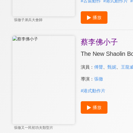
#
古裝動作
#
港式動作片
#
播放
張徹子弟兵大會師
蔡李佛小子
The New Shaolin B
演員：
傅聲
、
甄妮
、
王龍
導演：
張徹
#
港式動作片
播放
張徹又一民初功夫類型片