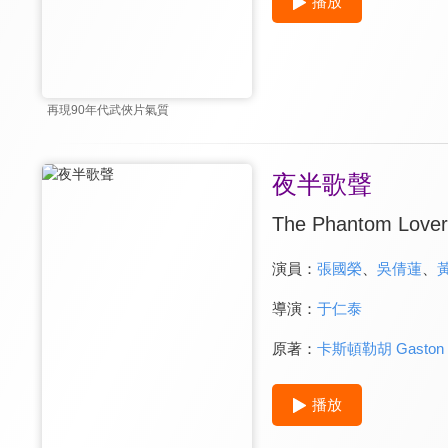
播放
再現90年代武俠片氣質
夜半歌聲
The Phantom Lover
演員：
張國榮
、
吳倩蓮
、
導演：
于仁泰
原著：
卡斯頓勒胡 Gaston L
播放