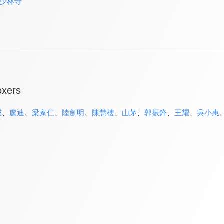
少林寺
oxers
威
、
盧迪
、
梁家仁
、
陸劍明
、
陳慧樓
、
山茅
、
郭振鋒
、
王耀
、
吳小惠