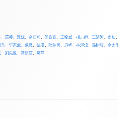
鋒
、
羅莽
、
甄妮
、
余莎莉
、
邵音音
、
王龍威
、
楊志卿
、
王清河
、
盧迪
慶良
、
李家鼎
、
戴徹
、
強漢
、
陸劍明
、
鹿峰
、
林輝煌
、
孫樹培
、
余太
武
、
劉晃世
、
譚鎮渡
、
葛萍