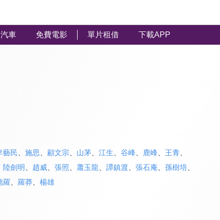
汽車
免費電影
單片租借
下載APP
李藝民
、
施思
、
顧文宗
、
山茅
、
江生
、
谷峰
、
鹿峰
、
王青
、
、
陸劍明
、
趙威
、
張照
、
蕭玉龍
、
譚鎮渡
、
張石庵
、
孫樹培
、
德羅
、
羅莽
、
楊雄