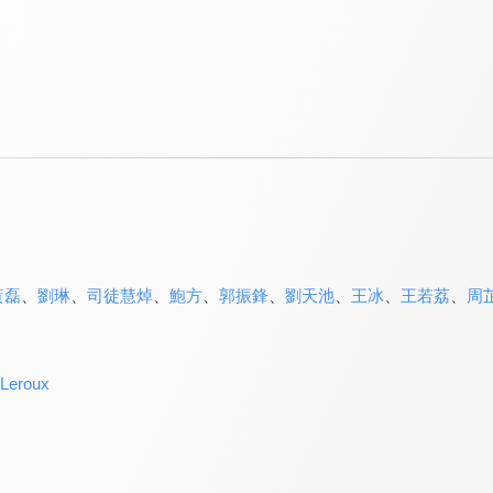
黃磊
、
劉琳
、
司徒慧焯
、
鮑方
、
郭振鋒
、
劉天池
、
王冰
、
王若荔
、
周
eroux