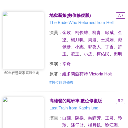
地獄新娘(數位修復版)
7.7
The Bride Who Returned from Hell
演員：
金玫
、
柯俊雄
、
柳青
、
歐威
、
金
塗
、
楊月帆
、
周遊
、
王滿嬌
、
戴
佩珊
、
小惠
、
郭夜人
、
丁香
、
許
玉
、
凌玉
、
小皮
、
柯佑民
、
田明
導演：
辛奇
60年代懸疑家庭通俗劇
原著：
維多莉亞荷特 Victoria Holt
#
數位經典修復
高雄發的尾班車 數位修復版
6.2
Last Train from Kaohsiung
演員：
白蘭
、
陳揚
、
吳靜芳
、
王哥
、
玲
玲
、
矮仔財
、
楊月帆
、
劉江海
、