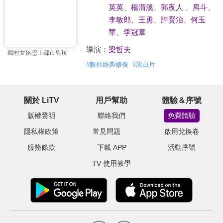
英英
、
楊渭溪
、
郭夜人
、
戽斗
、
李敏郎
、
王勇
、
許賢治
、
何玉
華
、
李冠章
導演：
梁哲夫
鄉村女孩戀上都市男孩
#
數位經典修復
#
黑白片
關於 LiTV
用戶幫助
體驗＆序號
版權聲明
聯絡我們
免費體驗
隱私權政策
常見問題
啟用兌換卷
服務條款
下載 APP
活動序號
TV 使用教學