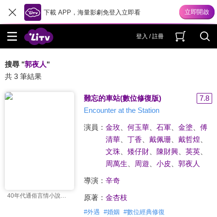
下載 APP，海量影劇免登入立即看
登入 / 註冊
搜尋 "
郭夜人
"
共 3 筆結果
難忘的車站(數位修復版)
7.8
Encounter at the Station
演員：
金玫
、
何玉華
、
石軍
、
金塗
、
傅
清華
、
丁香
、
戴佩珊
、
戴哲煌
、
文珠
、
矮仔財
、
陳財興
、
英英
、
周萬生
、
周遊
、
小皮
、
郭夜人
導演：
辛奇
40年代通俗言情小說改編
原著：
金杏枝
#
外遇
#
婚姻
#
數位經典修復