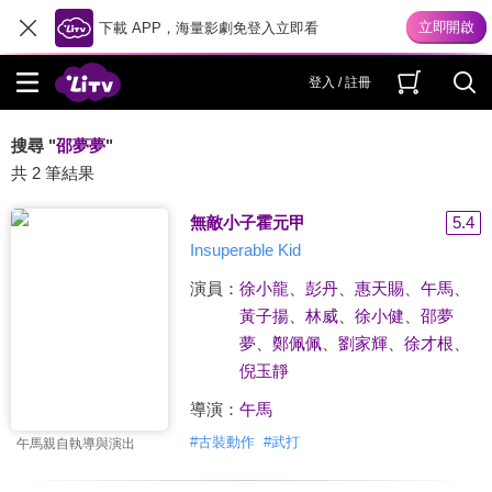
下載 APP，海量影劇免登入立即看
登入 / 註冊
搜尋 "
邵夢夢
"
共 2 筆結果
無敵小子霍元甲
5.4
Insuperable Kid
演員：
徐小龍
、
彭丹
、
惠天賜
、
午馬
、
黃子揚
、
林威
、
徐小健
、
邵夢
夢
、
鄭佩佩
、
劉家輝
、
徐才根
、
倪玉靜
導演：
午馬
#
古裝動作
#
武打
午馬親自執導與演出