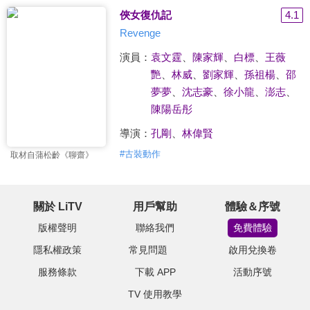
俠女復仇記
4.1
Revenge
演員：
袁文霆
、
陳家輝
、
白標
、
王薇
艷
、
林威
、
劉家輝
、
孫祖楊
、
邵
夢夢
、
沈志豪
、
徐小龍
、
澎志
、
陳陽岳彤
導演：
孔剛
、
林偉賢
#
古裝動作
取材自蒲松齡《聊齋》
關於 LiTV
用戶幫助
體驗＆序號
版權聲明
聯絡我們
免費體驗
隱私權政策
常見問題
啟用兌換卷
服務條款
下載 APP
活動序號
TV 使用教學