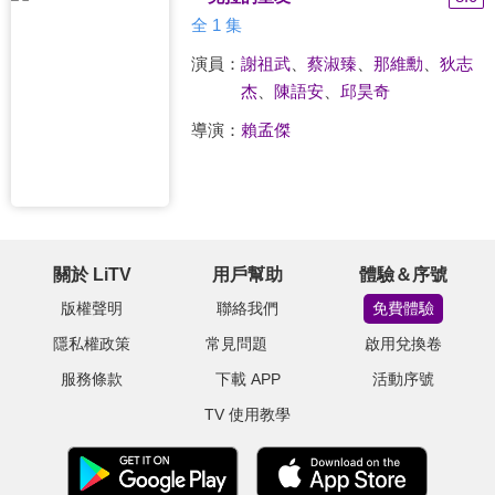
全 1 集
演員：
謝祖武
、
蔡淑臻
、
那維勳
、
狄志
杰
、
陳語安
、
邱昊奇
導演：
賴孟傑
關於 LiTV
用戶幫助
體驗＆序號
版權聲明
聯絡我們
免費體驗
隱私權政策
常見問題
啟用兌換卷
服務條款
下載 APP
活動序號
TV 使用教學