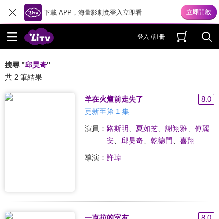
下載 APP，海量影劇免登入立即看
登入 / 註冊
搜尋 "
邱昊奇
"
共 2 筆結果
羊在火爐前走失了
8.0
更新至第 1 集
演員：
路斯明
、
夏如芝
、
謝翔雅
、
傅麗
安
、
邱昊奇
、
乾德門
、
喜翔
導演：
許瑋
一克拉的室友
8.0