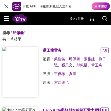
下載 APP，海量影劇免登入立即看
登入 / 註冊
搜尋 "
邱佩轝
"
共 3 筆結果
霸王龍雷奇
7.8
配音：
吳愷笛
、
邱佩轝
、
張雅婕
、
劉子
弘
、
張景文
、
邱佩轝
、
黃玉奇
導演：
王俊雄、夏寧
原著：
宮西達也
Hello Kitty與好朋友的超可愛大冒險
8.8