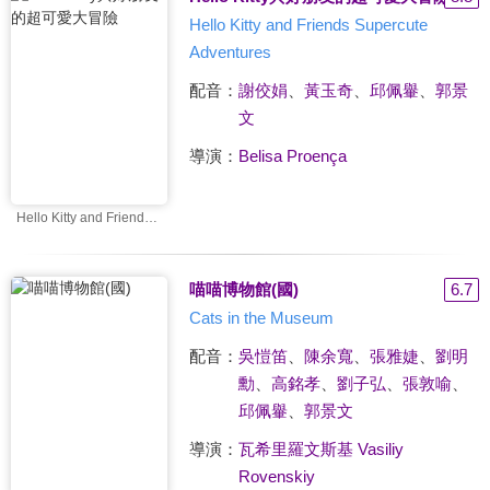
Hello Kitty and Friends Supercute
Adventures
配音：
謝佼娟
、
黃玉奇
、
邱佩轝
、
郭景
文
導演：
Belisa Proença
Hello Kitty and Friends Supercute Adventures
喵喵博物館(國)
6.7
Cats in the Museum
配音：
吳愷笛
、
陳余寬
、
張雅婕
、
劉明
勳
、
高銘孝
、
劉子弘
、
張敦喻
、
邱佩轝
、
郭景文
導演：
瓦希里羅文斯基 Vasiliy
Rovenskiy