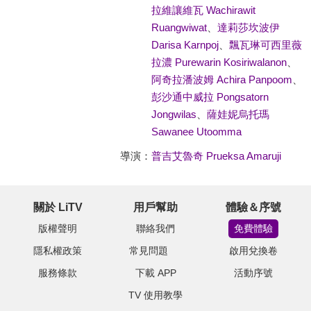
拉維讓維瓦 Wachirawit
Ruangwiwat
、
達莉莎坎波伊
Darisa Karnpoj
、
飄瓦琳可西里薇
拉濃 Purewarin Kosiriwalanon
、
阿奇拉潘波姆 Achira Panpoom
、
彭沙通中威拉 Pongsatorn
Jongwilas
、
薩娃妮烏托瑪
Sawanee Utoomma
導演：
普吉艾魯奇 Prueksa Amaruji
關於 LiTV
用戶幫助
體驗＆序號
版權聲明
聯絡我們
免費體驗
隱私權政策
常見問題
啟用兌換卷
服務條款
下載 APP
活動序號
TV 使用教學