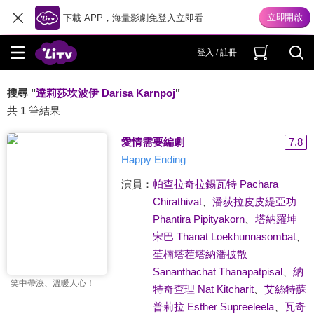
下載 APP，海量影劇免登入立即看
登入 / 註冊
搜尋 "
達莉莎坎波伊 Darisa Karnpoj
"
共 1 筆結果
愛情需要編劇
7.8
Happy Ending
演員：
帕查拉奇拉錫瓦特 Pachara
Chirathivat
、
潘荻拉皮皮緹亞功
Phantira Pipityakorn
、
塔納羅坤
宋巴 Thanat Loekhunnasombat
、
苼楠塔茬塔納潘披散
Sananthachat Thanapatpisal
、
納
笑中帶淚、溫暖人心！
特奇查理 Nat Kitcharit
、
艾絲特蘇
普莉拉 Esther Supreeleela
、
瓦奇