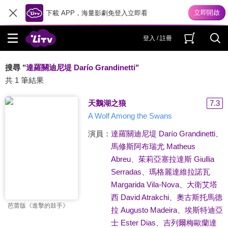
下載 APP，海量影劇免登入立即看
登入 / 註冊
搜尋 "
達羅關迪尼堤 Darío Grandinetti
"
共 1 筆結果
天鵝湖之狼
7.3
A Wolf Among the Swans
演員：
達羅關迪尼堤 Darío Grandinetti
、
馬修斯阿布瑞尤 Matheus
Abreu
、
茱莉亞塞拉達斯 Giullia
Serradas
、
瑪格麗達維拉諾瓦
Margarida Vila-Nova
、
大衛艾塔
西 David Atrakchi
、
奧古斯托馬德
芭蕾版《進擊的鼓手》
拉 Augusto Madeira
、
埃斯特迪亞
士 Ester Dias
、
吉列爾梅歐蘭達