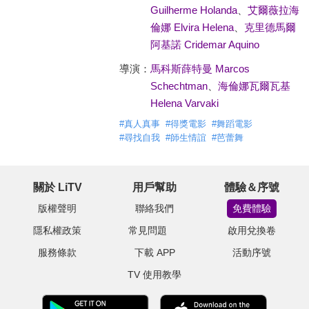
Guilherme Holanda
、
艾爾薇拉海
倫娜 Elvira Helena
、
克里德馬爾
阿基諾 Cridemar Aquino
導演：
馬科斯薛特曼 Marcos
Schechtman
、
海倫娜瓦爾瓦基
Helena Varvaki
#
真人真事
#
得獎電影
#
舞蹈電影
#
尋找自我
#
師生情誼
#
芭蕾舞
關於 LiTV
用戶幫助
體驗＆序號
版權聲明
聯絡我們
免費體驗
隱私權政策
常見問題
啟用兌換卷
服務條款
下載 APP
活動序號
TV 使用教學