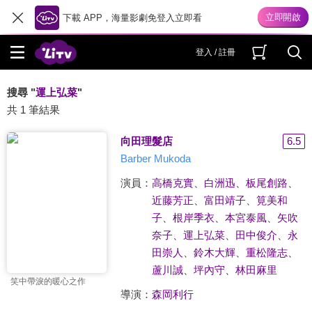
下載 APP，海量影劇免登入立即看
登入 / 註冊
搜尋 "
運上弘菜
"
共 1 筆結果
向田理髮店
6.5
Barber Mukoda
演員：
高橋克實
、
白洲迅
、
板尾創路
、
近藤芳正
、
富田靖子
、
筧美和
子
、
根岸季衣
、
本宮泰風
、
矢吹
奈子
、
運上弘菜
、
田中俊介
、
永
田崇人
、
鈴木大輝
、
重松隆志
、
蘆川誠
、
坪內守
、
林田麻里
笑中帶淚的暖心之作
導演：
森岡利行