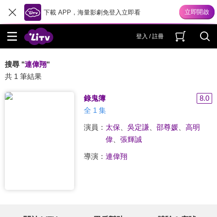
下載 APP，海量影劇免登入立即看
登入 / 註冊
搜尋 "
連偉翔
"
共 1 筆結果
錄鬼簿
8.0
全 1 集
演員：
太保
、
吳定謙
、
邵尊媛
、
高明
偉
、
張輝誠
導演：
連偉翔