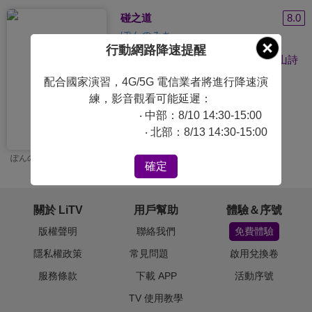
碰之道
8.0
ぽんのみち
行動網路降速提醒
配音：
前田佳織里
、
佐伯伊織
、
若山詩
音
、
近藤唯
配合國家演習，4G/5G 電信業者將進行降速演
練，影音觀看可能延遲：
導演：
南川達馬
‧ 中部：8/10 14:30-15:00
製作公司：
OLM
‧ 北部：8/13 14:30-15:00
ぽんのみち
確定
關於 LiTV
用戶幫助
體驗＆序號
版權聲明
聯絡我們
免費體驗
隱私權政策
常見問題
啟用兌換卷
服務條款
下載 APP
活動序號
TV 使用教學