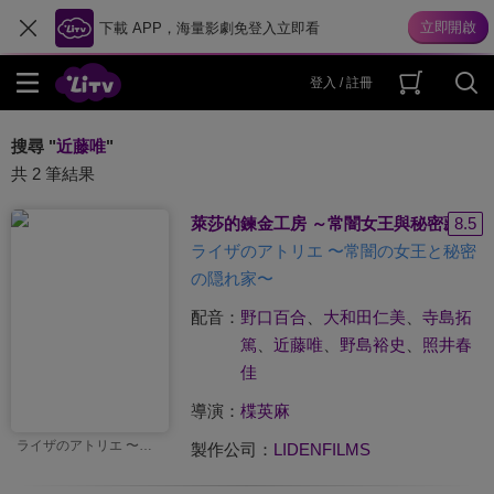
下載 APP，海量影劇免登入立即看
登入 / 註冊
搜尋 "
近藤唯
"
共 2 筆結果
萊莎的鍊金工房 ～常闇女王與秘密藏身處～ Th
8.5
ライザのアトリエ 〜常闇の女王と秘密
の隠れ家〜
配音：
野口百合
、
大和田仁美
、
寺島拓
篤
、
近藤唯
、
野島裕史
、
照井春
佳
導演：
楪英麻
ライザのアトリエ 〜常闇の女王と秘密の隠れ家〜
製作公司：
LIDENFILMS