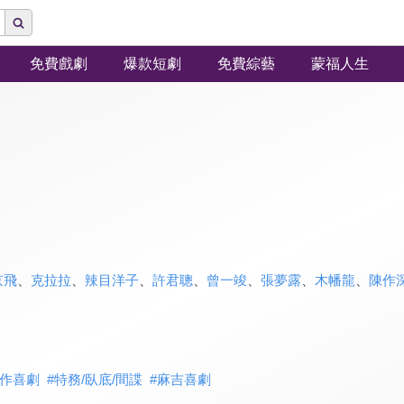
免費戲劇
爆款短劇
免費綜藝
蒙福人生
京飛
、
克拉拉
、
辣目洋子
、
許君聰
、
曾一竣
、
張夢露
、
木幡龍
、
陳作
作喜劇
#
特務/臥底/間諜
#
麻吉喜劇