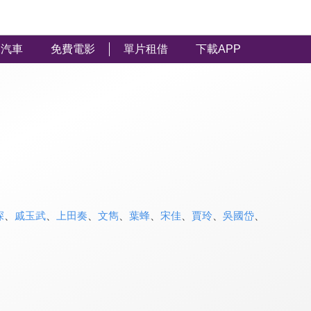
汽車
免費電影
單片租借
下載APP
深
、
戚玉武
、
上田奏
、
文雋
、
葉蜂
、
宋佳
、
賈玲
、
吳國岱
、