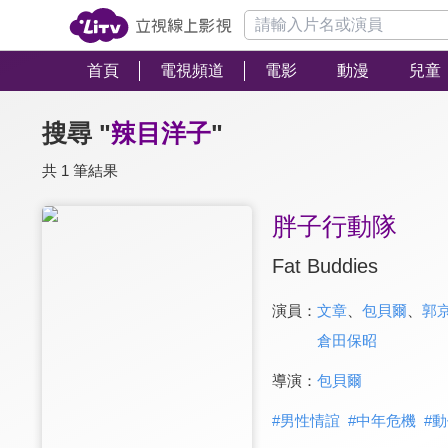
首頁
電視頻道
電影
動漫
兒童
搜尋 "
辣目洋子
"
共 1 筆結果
胖子行動隊
Fat Buddies
演員：
文章
、
包貝爾
、
郭
倉田保昭
導演：
包貝爾
#
男性情誼
#
中年危機
#
動