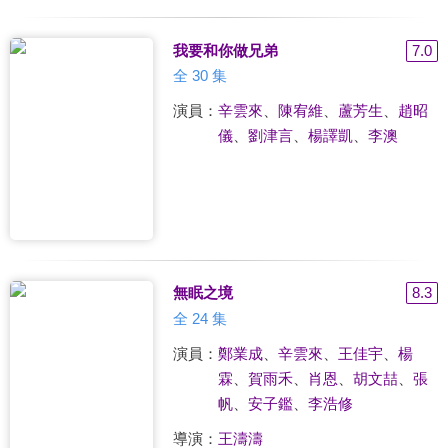
我要和你做兄弟
7.0
全 30 集
演員：
辛雲來
、
陳宥維
、
蘆芳生
、
趙昭
儀
、
劉津言
、
楊譯凱
、
李澳
無眠之境
8.3
全 24 集
演員：
鄭業成
、
辛雲來
、
王佳宇
、
楊
霖
、
賀雨禾
、
肖恩
、
胡文喆
、
張
帆
、
安子鑑
、
李浩修
導演：
王濤濤