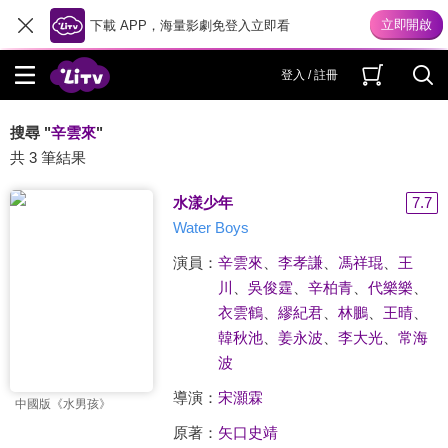
下載 APP，海量影劇免登入立即看
登入 / 註冊
搜尋 "
辛雲來
"
共 3 筆結果
水漾少年
7.7
Water Boys
演員：
辛雲來
、
李孝謙
、
馮祥琨
、
王
川
、
吳俊霆
、
辛柏青
、
代樂樂
、
衣雲鶴
、
繆紀君
、
林鵬
、
王晴
、
韓秋池
、
姜永波
、
李大光
、
常海
波
導演：
宋灝霖
中國版《水男孩》
原著：
矢口史靖