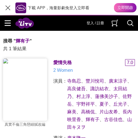
下載 APP，海量影劇免登入立即看
登入 / 註冊
搜尋 "
輝有子
"
共 1 筆結果
愛情失格
7.0
2 Women
演員：
寺島忍
、
豐川悅司
、
廣末涼子
、
高良健吾
、
諏訪結衣
、
太田結
乃
、
村上淳
、
蓮佛美沙子
、
佐野
岳
、
宇野祥平
、
夏子
、
丘光子
、
麻美
、
高橋侃
、
片山友希
、
長內
映里香
、
輝有子
、
古谷佳也
、
山
真實不倫三角戀細膩改編
田キヌヲ
導演：
廣木隆一