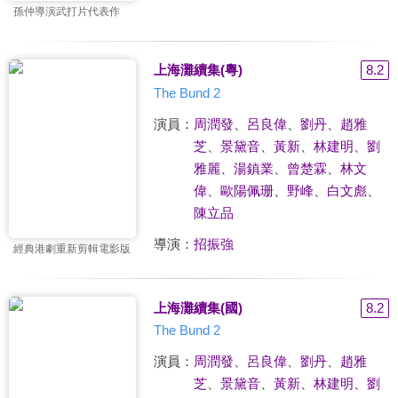
孫仲導演武打片代表作
上海灘續集(粵)
8.2
The Bund 2
演員：
周潤發
、
呂良偉
、
劉丹
、
趙雅
芝
、
景黛音
、
黃新
、
林建明
、
劉
雅麗
、
湯鎮業
、
曾楚霖
、
林文
偉
、
歐陽佩珊
、
野峰
、
白文彪
、
陳立品
導演：
招振強
經典港劇重新剪輯電影版
上海灘續集(國)
8.2
The Bund 2
演員：
周潤發
、
呂良偉
、
劉丹
、
趙雅
芝
、
景黛音
、
黃新
、
林建明
、
劉