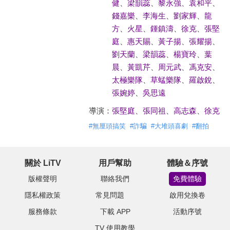
健
、
梁韻蕊
、
黎永強
、
袁和平
、
錢嘉樂
、
李海生
、
劉家輝
、
龍
方
、
火星
、
鍾鎮濤
、
徐克
、
張堅
庭
、
惠天賜
、
黃子揚
、
張耀揚
、
劉天蘭
、
梁韻蕊
、
楊寶玲
、
葉
晨
、
黃凱芹
、
周元武
、
馮克安
、
太極樂隊
、
草蜢樂隊
、
羅啟銳
、
張婉婷
、
吳思遠
導演：
張堅庭
、
張同祖
、
高志森
、
徐克
#
無厘頭搞笑
#
詐騙
#
大堆頭喜劇
#
翻拍
關於 LiTV
用戶幫助
體驗＆序號
版權聲明
聯絡我們
免費體驗
隱私權政策
常見問題
啟用兌換卷
服務條款
下載 APP
活動序號
TV 使用教學