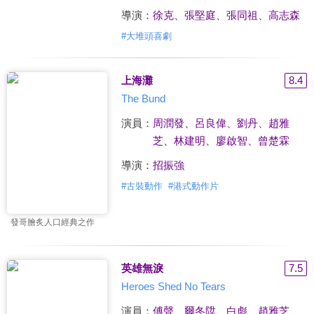
導演：
徐克
、
張堅庭
、
張同祖
、
高志森
#
大堆頭喜劇
上海灘
8.4
The Bund
演員：
周潤發
、
呂良偉
、
劉丹
、
趙雅
芝
、
林建明
、
廖啟智
、
曾楚霖
導演：
招振強
#
古裝動作
#
港式動作片
發哥膾炙人口經典之作
英雄無淚
7.5
Heroes Shed No Tears
演員：
傅聲
、
爾冬陞
、
白彪
、
趙雅芝
、