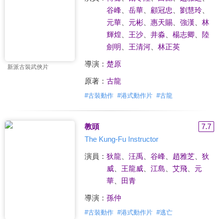
谷峰
、
岳華
、
顧冠忠
、
劉慧玲
、
元華
、
元彬
、
惠天賜
、
強漢
、
林
輝煌
、
王沙
、
井淼
、
楊志卿
、
陸
劍明
、
王清河
、
林正英
導演：
楚原
新派古裝武俠片
原著：
古龍
#
古裝動作
#
港式動作片
#
古龍
教頭
7.7
The Kung-Fu Instructor
演員：
狄龍
、
汪禹
、
谷峰
、
趙雅芝
、
狄
威
、
王龍威
、
江島
、
艾飛
、
元
華
、
田青
導演：
孫仲
#
古裝動作
#
港式動作片
#
逃亡