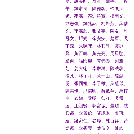
明
、
惠英紅
、
翁虹
、
謝寧
、
任達
華
、
劉家良
、
陳德容
、
軟硬天
師
、
麥嘉
、
泰迪羅賓
、
樓南光
、
尹志強
、
劉兆銘
、
梅艷芳
、
葉蒨
文
、
李嘉欣
、
張艾嘉
、
陳友
、
許
冠文
、
肥媽
、
余安安
、
楚原
、
吳
宇森
、
朱咪咪
、
林其欣
、
譚詠
麟
、
黃百鳴
、
黃光亮
、
周星馳
、
鞏俐
、
張國榮
、
黃錦燊
、
趙雅
芝
、
姜大衛
、
李琳琳
、
陳法蓉
、
楊凡
、
林子祥
、
黃一山
、
陸劍
明
、
張同祖
、
李子雄
、
葉蘊儀
、
陳美琪
、
尹揚明
、
吳啟華
、
萬梓
良
、
狄龍
、
黎明
、
曾江
、
吳孟
達
、
王祖賢
、
郭富城
、
董驃
、
沈
殿霞
、
李麗珍
、
關珮琳
、
盧冠
廷
、
梁家仁
、
谷峰
、
陳百祥
、
黃
炳耀
、
李香琴
、
葉倩文
、
陳欣