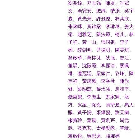
劉兆銘
、
尹志強
、
陳友
、
許冠
文
、
余安安
、
肥媽
、
楚原
、
吳宇
森
、
黃光亮
、
許冠傑
、
林其欣
、
朱咪咪
、
黃錦燊
、
李琳琳
、
姜大
衛
、
趙雅芝
、
陳法蓉
、
楊凡
、
林
子祥
、
黃一山
、
張同祖
、
李子
雄
、
陸劍明
、
尹揚明
、
陳美琪
、
吳啟華
、
萬梓良
、
狄龍
、
曾江
、
董驃
、
沈殿霞
、
李麗珍
、
關珮
琳
、
盧冠廷
、
梁家仁
、
谷峰
、
陳
百祥
、
黃炳耀
、
李香琴
、
陳欣
健
、
梁韻蕊
、
黎永強
、
袁和平
、
錢嘉樂
、
李海生
、
劉家輝
、
龍
方
、
火星
、
徐克
、
張堅庭
、
惠天
賜
、
黃子揚
、
張耀揚
、
劉天蘭
、
楊寶玲
、
葉晨
、
黃凱芹
、
周元
武
、
馮克安
、
太極樂隊
、
草蜢
、
羅啟銳
、
吳思遠
、
張婉婷