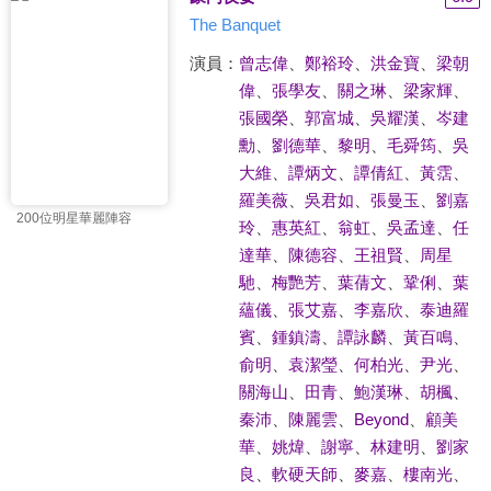
The Banquet
演員：
曾志偉
、
鄭裕玲
、
洪金寶
、
梁朝
偉
、
張學友
、
關之琳
、
梁家輝
、
張國榮
、
郭富城
、
吳耀漢
、
岑建
勳
、
劉德華
、
黎明
、
毛舜筠
、
吳
大維
、
譚炳文
、
譚倩紅
、
黃霑
、
羅美薇
、
吳君如
、
張曼玉
、
劉嘉
200位明星華麗陣容
玲
、
惠英紅
、
翁虹
、
吳孟達
、
任
達華
、
陳德容
、
王祖賢
、
周星
馳
、
梅艷芳
、
葉蒨文
、
鞏俐
、
葉
蘊儀
、
張艾嘉
、
李嘉欣
、
泰迪羅
賓
、
鍾鎮濤
、
譚詠麟
、
黃百鳴
、
俞明
、
袁潔瑩
、
何柏光
、
尹光
、
關海山
、
田青
、
鮑漢琳
、
胡楓
、
秦沛
、
陳麗雲
、
Beyond
、
顧美
華
、
姚煒
、
謝寧
、
林建明
、
劉家
良
、
軟硬天師
、
麥嘉
、
樓南光
、