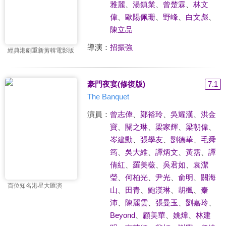
雅麗
、
湯鎮業
、
曾楚霖
、
林文
偉
、
歐陽佩珊
、
野峰
、
白文彪
、
陳立品
導演：
招振強
經典港劇重新剪輯電影版
豪門夜宴(修復版)
7.1
The Banquet
演員：
曾志偉
、
鄭裕玲
、
吳耀漢
、
洪金
寶
、
關之琳
、
梁家輝
、
梁朝偉
、
岑建勳
、
張學友
、
劉德華
、
毛舜
筠
、
吳大維
、
譚炳文
、
黃霑
、
譚
倩紅
、
羅美薇
、
吳君如
、
袁潔
瑩
、
何柏光
、
尹光
、
俞明
、
關海
百位知名港星大匯演
山
、
田青
、
鮑漢琳
、
胡楓
、
秦
沛
、
陳麗雲
、
張曼玉
、
劉嘉玲
、
Beyond
、
顧美華
、
姚煒
、
林建