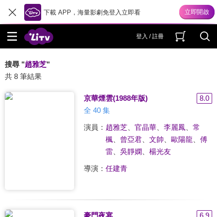
下載 APP，海量影劇免登入立即看
登入 / 註冊
搜尋 "
趙雅芝
"
共 8 筆結果
京華煙雲(1988年版)
8.0
全 40 集
演員：
趙雅芝
、
官晶華
、
李麗鳳
、
常
楓
、
曾亞君
、
文帥
、
歐陽龍
、
傅
雷
、
吳靜嫻
、
楊光友
導演：
任建青
豪門夜宴
6.9