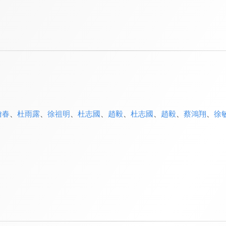
繪春
、
杜雨露
、
徐祖明
、
杜志國
、
趙毅
、
杜志國
、
趙毅
、
蔡鴻翔
、
徐
》