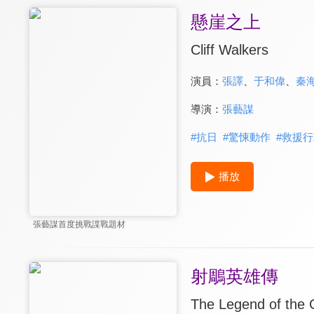
懸崖之上
Cliff Walkers
演員：
張譯
、
于和偉
、
秦
導演：
張藝謀
#
抗日
#
驚悚動作
#
救援行
播放
張藝謀首度挑戰諜戰題材
射鵰英雄傳
The Legend of the