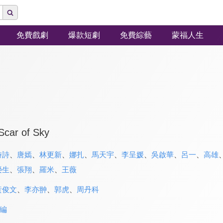
免費戲劇
爆款短劇
免費綜藝
蒙福人生
Scar of Sky
詩詩
、
唐嫣
、
林更新
、
娜扎
、
馬天宇
、
李呈媛
、
吳啟華
、
呂一
、
高雄
榮生
、
張翔
、
羅米
、
王薇
黃俊文
、
李亦翀
、
郭虎
、
周丹科
編