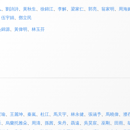
弘
、
劉詩詩
、
黃秋生
、
徐錦江
、
李解
、
梁家仁
、
郭亮
、
翁家明
、
周海
、
伍宇娟
、
鄧立民
吳錦源
、
黃偉明
、
林玉芬
景瑜
、
王麗坤
、
秦嵐
、
杜江
、
馬天宇
、
林永健
、
張涵予
、
馬曉偉
、
濮
禾
、
烏蘭托雅朵
、
周濤
、
孫茜
、
朱丹
、
聶遠
、
吳昊宸
、
巫剛
、
田雨
、