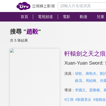
首頁
電視頻道
電影
動漫
兒童
搜尋 "
趙毅
"
共 5 筆結果
軒轅劍之天之痕
Xuan-Yuan Sword: 
演員：
胡歌
、
蔣勁夫
、
劉
蘇茂
、
周紹棟
、
肖
導演：
李國立
、
梁勝權
、
#
江湖
#
新疆美女
#
遊戲改