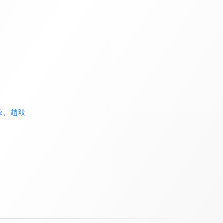
敏
、
趙毅