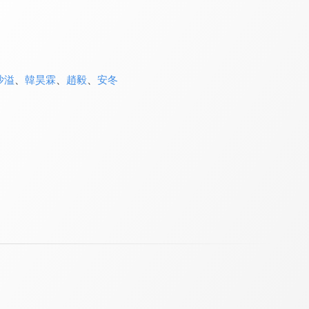
沙溢
、
韓昊霖
、
趙毅
、
安冬