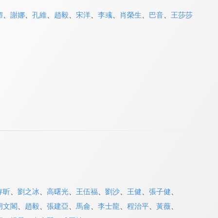
媚
、
謝娜
、
孔維
、
趙毅
、
宋洋
、
李彧
、
肖榮生
、
巴音
、
王莎莎
存昕
、
劉之冰
、
高曙光
、
王伍福
、
劉沙
、
王健
、
張子健
、
胡文閣
、
趙毅
、
張建亞
、
馬侖
、
李士龍
、
程治平
、
黃薇
、