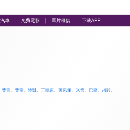
汽車
免費電影
單片租借
下載APP
、
葉青
、
葉童
、
陸凱
、
王曉東
、
鄭佩佩
、
米雪
、
巴森
、
趙毅
、