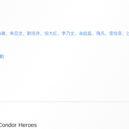
海璐
、
朱亞文
、
劉浩存
、
倪大紅
、
李乃文
、
余皚磊
、
飛凡
、
雷佳音
、
動
 Condor Heroes