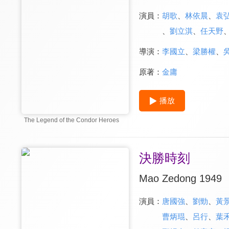
演員：
胡歌
、
林依晨
、
袁
、
劉立淇
、
任天野
導演：
李國立
、
梁勝權
、
原著：
金庸
播放
The Legend of the Condor Heroes
決勝時刻
Mao Zedong 1949
演員：
唐國強
、
劉勁
、
黃
曹炳琨
、
呂行
、
葉