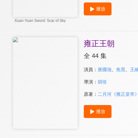
播放
Xuan-Yuan Sword: Scar of Sky
雍正王朝
全 44 集
演員：
唐國強
、
焦晃
、
王
導演：
胡玫
原著：
二月河《雍正皇帝
播放