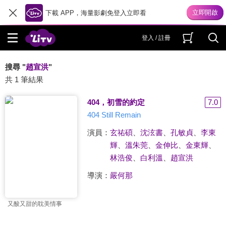
下載 APP，海量影劇免登入立即看
登入 / 註冊
搜尋 "
趙宣洪
"
共 1 筆結果
404，初雪的約定
7.0
404 Still Remain
演員：
玄祐碩
、
沈泫書
、
孔敏貞
、
李東
輝
、
溫朱莞
、
金伸比
、
金東輝
、
林浩俊
、
白利溫
、
趙宣洪
導演：
嚴何那
又酸又甜的耽美情事