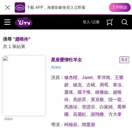
下載 APP，海量影劇免登入立即看
登入 / 註冊
搜尋 "
趙唯伶
"
共 1 筆結果
星座愛情牡羊女
8.0
Aries
演員：
修杰楷
、
Janet
、
李沛旭
、
王樂
妍
、
鐵克
、
古斌
、
周荀
、
韋汝
、
蕭瑤
、
羅子惟
、
鍾雅如
、
趙唯
伶
、
吳皓昇
、
黃克敬
、
陸一龍
、
馬惠珍
、
管謹宗
、
白家綺
、
喬華
國
、
高麗虹
、
謝翔雅
、
方大韋
Aries
導演：
柯翰辰
、
隋愛朋