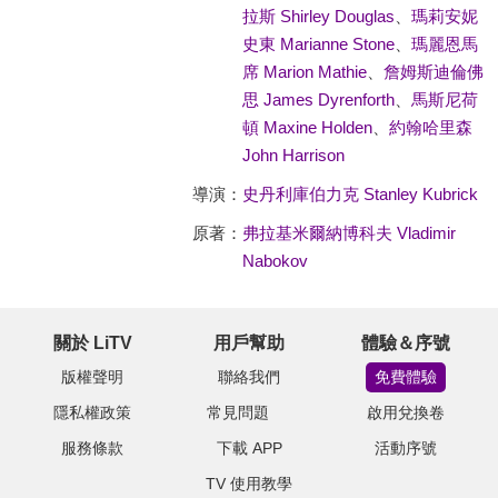
拉斯 Shirley Douglas
、
瑪莉安妮
史東 Marianne Stone
、
瑪麗恩馬
席 Marion Mathie
、
詹姆斯迪倫佛
思 James Dyrenforth
、
馬斯尼荷
頓 Maxine Holden
、
約翰哈里森
John Harrison
導演：
史丹利庫伯力克 Stanley Kubrick
原著：
弗拉基米爾納博科夫 Vladimir
Nabokov
關於 LiTV
用戶幫助
體驗＆序號
版權聲明
聯絡我們
免費體驗
隱私權政策
常見問題
啟用兌換卷
服務條款
下載 APP
活動序號
TV 使用教學