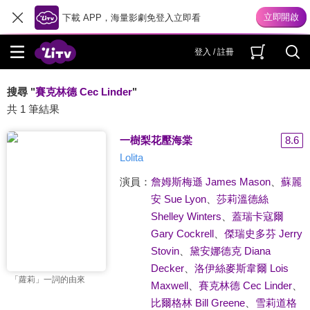
下載 APP，海量影劇免登入立即看
登入 / 註冊
搜尋 "
賽克林德 Cec Linder
"
共 1 筆結果
一樹梨花壓海棠
8.6
Lolita
演員：
詹姆斯梅遜 James Mason
、
蘇麗
安 Sue Lyon
、
莎莉溫德絲
Shelley Winters
、
蓋瑞卡寇爾
Gary Cockrell
、
傑瑞史多芬 Jerry
Stovin
、
黛安娜德克 Diana
Decker
、
洛伊絲麥斯韋爾 Lois
「蘿莉」一詞的由來
Maxwell
、
賽克林德 Cec Linder
、
比爾格林 Bill Greene
、
雪莉道格