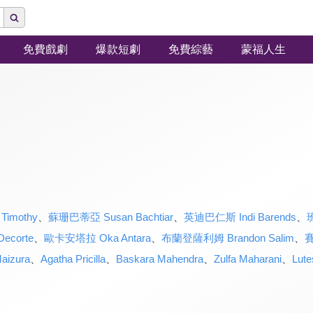
免費戲劇
爆款短劇
免費綜藝
蒙福人生
imothy
、
蘇珊巴蒂亞 Susan Bachtiar
、
英迪巴仁斯 Indi Barends
、
ecorte
、
歐卡安塔拉 Oka Antara
、
布蘭登薩利姆 Brandon Salim
、
賽
aizura
、
Agatha Pricilla
、
Baskara Mahendra
、
Zulfa Maharani
、
Lute