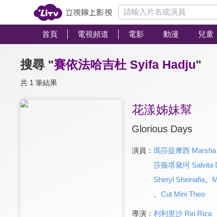
首頁
電視頻道
電影
動漫
兒童
搜尋 "
賽依法哈吉杜 Syifa Hadju
"
共 1 筆結果
花漾姊妹幫
Glorious Days
演員：
瑪莎提摩西 Marsha T
莎薇塔黛珂 Salvita D
Sheryl Sheinafia
、
M
、
Cut Mini Theo
導演：
利利里沙 Riri Riza