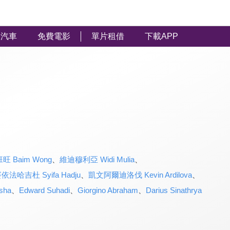
汽車
免費電影
單片租借
下載APP
班旺 Baim Wong
、
維迪穆利亞 Widi Mulia
、
依法哈吉杜 Syifa Hadju
、
凱文阿爾迪洛伐 Kevin Ardilova
、
sha
、
Edward Suhadi
、
Giorgino Abraham
、
Darius Sinathrya