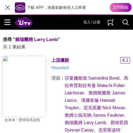
下載 APP，海量影劇免登入立即看
登入 / 註冊
搜尋 "
賴瑞蘭姆 Larry Lamb
"
共 1 筆結果
上流獵殺
6.1
Hounded
演員：
莎曼姍龐德 Samantha Bond
、
馬
拉奇普勒拉奇曼 Malachi Pullar-
Latchman
、
詹姆斯蘭斯 James
Lance
、
漢娜崔倫 Hannah
Traylen
、
尼克莫蘭 Nick Moran
、
詹姆士福克納 James Faulkner
、
血淋淋！驚悚暗黑遊戲
賴瑞蘭姆 Larry Lamb
、
鄧肯凱西
Duncan Casey
、
克里斯波特