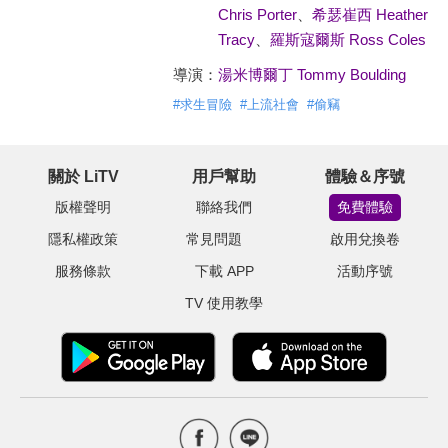
Chris Porter
、
希瑟崔西 Heather
Tracy
、
羅斯寇爾斯 Ross Coles
導演：
湯米博爾丁 Tommy Boulding
#
求生冒險
#
上流社會
#
偷竊
關於 LiTV
用戶幫助
體驗＆序號
版權聲明
聯絡我們
免費體驗
隱私權政策
常見問題
啟用兌換卷
服務條款
下載 APP
活動序號
TV 使用教學