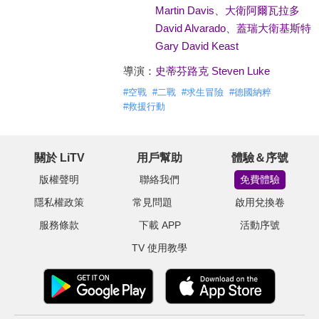
Martin Davis
、
大衛阿爾瓦拉多
David Alvarado
、
蓋瑞大衛基斯特
Gary David Keast
導演：
史蒂芬路克 Steven Luke
#
空戰
#
二戰
#
求生冒險
#
德國納粹
#
救援行動
關於 LiTV
用戶幫助
體驗＆序號
版權聲明
聯絡我們
免費體驗
隱私權政策
常見問題
啟用兌換卷
服務條款
下載 APP
活動序號
TV 使用教學