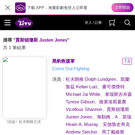
下載 APP，海量影劇免登入立即看
登入 / 註冊
搜尋 "
賈斯頓瓊斯 Justen Jones
"
共 1 筆結果
黑豹救援軍
7.0
Come Out Fighting
演員：
杜夫朗格 Dolph Lundgren
、
凱蘭
魯茲 Kellan Lutz
、
麥可傑懷特
Michael Jai White
、
泰瑞斯吉布森
Tyrese Gibson
、
維塞洛斯夏農
Vicellous Shannon
、
賈斯頓瓊斯
Justen Jones
、
海勒姆．A．莫瑞
《浴血》杜夫朗格主演
Hiram A. Murray
、
安德魯史蒂克
Andrew Stecker
、
馬丁戴維斯