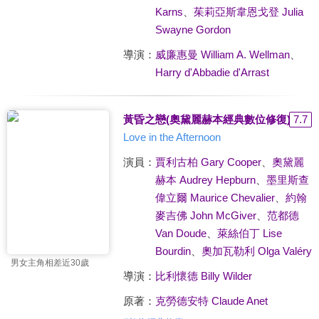
Karns
、
茱莉亞斯韋恩戈登 Julia
Swayne Gordon
導演：
威廉惠曼 William A. Wellman
、
Harry d'Abbadie d'Arrast
黃昏之戀(奧黛麗赫本經典數位修復)
7.7
Love in the Afternoon
演員：
賈利古柏 Gary Cooper
、
奧黛麗
赫本 Audrey Hepburn
、
墨里斯查
偉立爾 Maurice Chevalier
、
約翰
麥吉佛 John McGiver
、
范都德
Van Doude
、
萊絲伯丁 Lise
Bourdin
、
奧加瓦勒利 Olga Valéry
男女主角相差近30歲
導演：
比利懷德 Billy Wilder
原著：
克勞德安特 Claude Anet