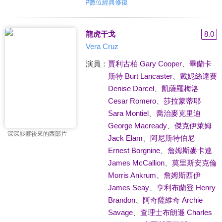
#
數位經典修復
龍虎干戈
8.0
Vera Cruz
演員：
賈利古柏 Gary Cooper
、
畢蘭卡
斯特 Burt Lancaster
、
戴妮絲達賽
Denise Darcel
、
凱薩羅梅洛
Cesar Romero
、
莎拉蒙蒂耶
Sara Montiel
、
喬治麥克里迪
George Macready
、
傑克伊萊姆
深深影響後來的西部片
Jack Elam
、
阿尼斯特伯尼
Ernest Borgnine
、
詹姆斯麥卡連
James McCallion
、
莫里斯安克倫
Morris Ankrum
、
詹姆斯西伊
James Seay
、
亨利布蘭登 Henry
Brandon
、
阿奇薩維奇 Archie
Savage
、
查理士布朗遜 Charles