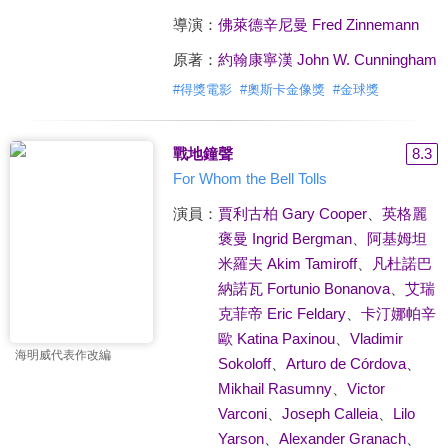
導演：
佛萊德辛尼曼 Fred Zinnemann
原著：
約翰康寧漢 John W. Cunningham
#
得獎電影
#
奧斯卡金像獎
#
金球獎
戰地鐘聲
8.3
For Whom the Bell Tolls
演員：
賈利古柏 Gary Cooper
、
英格麗
褒曼 Ingrid Bergman
、
阿基姆坦
米羅夫 Akim Tamiroff
、
凡杜諾巴
納諾瓦 Fortunio Bonanova
、
艾瑞
克菲帝 Eric Feldary
、
卡汀娜帕辛
歐 Katina Paxinou
、
Vladimir
海明威代表作改編
Sokoloff
、
Arturo de Córdova
、
Mikhail Rasumny
、
Victor
Varconi
、
Joseph Calleia
、
Lilo
Yarson
、
Alexander Granach
、