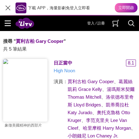
下載 APP，海量影劇免登入立即看
登入 / 註冊
搜尋 "
賈利古柏 Gary Cooper
"
共 5 筆結果
日正當中
8.1
High Noon
演員：
賈利古柏 Gary Cooper
、
葛麗絲
凱莉 Grace Kelly
、
湯瑪斯米契爾
Thomas Mitchell
、
洛依德布里奇
斯 Lloyd Bridges
、
凱蒂喬拉杜
Katy Jurado
、
奧托克魯格 Otto
Kruger
、
李范克里夫 Lee Van
象徵美國精神的西部片
Cleef
、
哈里摩根 Harry Morgan
、
小朗錢尼 Lon Chaney Jr.