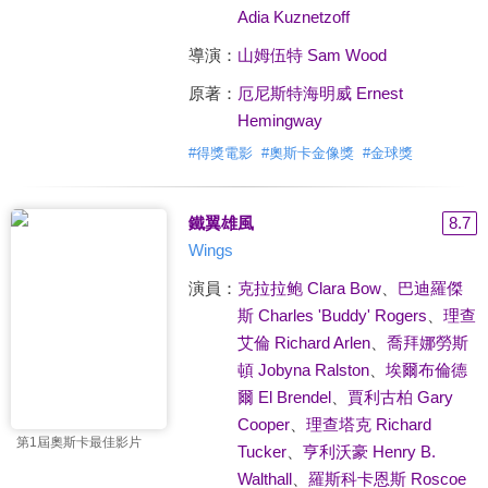
Adia Kuznetzoff
導演：
山姆伍特 Sam Wood
原著：
厄尼斯特海明威 Ernest
Hemingway
#
得獎電影
#
奧斯卡金像獎
#
金球獎
鐵翼雄風
8.7
Wings
演員：
克拉拉鲍 Clara Bow
、
巴迪羅傑
斯 Charles 'Buddy' Rogers
、
理查
艾倫 Richard Arlen
、
喬拜娜勞斯
頓 Jobyna Ralston
、
埃爾布倫德
爾 El Brendel
、
賈利古柏 Gary
Cooper
、
理查塔克 Richard
第1屆奧斯卡最佳影片
Tucker
、
亨利沃豪 Henry B.
Walthall
、
羅斯科卡恩斯 Roscoe