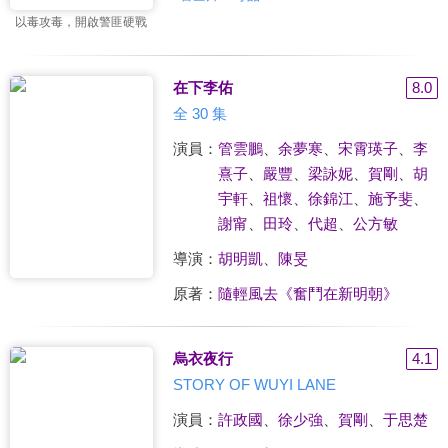
以毒攻毒，開啟警匪硬戰
在下李佑
8.0
全 30 集
演員：
管雲鵬
、
余夢寒
、
宋霄瑛子
、
李
熹子
、
嚴豐
、
梁詠妮
、
賀剛
、
胡
宇軒
、
祖懷
、
徐錦江
、
施予斐
、
謝甯
、
田玲
、
代超
、
公方敏
導演：
胡明凱
、
陳旻
原著：
隨輕風去《奮鬥在新明朝》
烏衣夜行
4.1
STORY OF WUYI LANE
演員：
許政國
、
徐少強
、
賀剛
、
于思楚