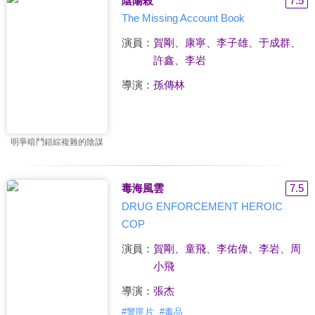
陰陽殺
7.5
The Missing Account Book
演員：
賀剛
、
康寧
、
李子雄
、
于成群
、
許鑫
、
李岩
導演：
孫傳林
明爭暗鬥錯綜複雜的陰謀
毒海風雲
7.5
DRUG ENFORCEMENT HEROIC
COP
演員：
賀剛
、
童飛
、
李佑偉
、
李岩
、
周
小飛
導演：
張杰
#
警匪片
#
毒品