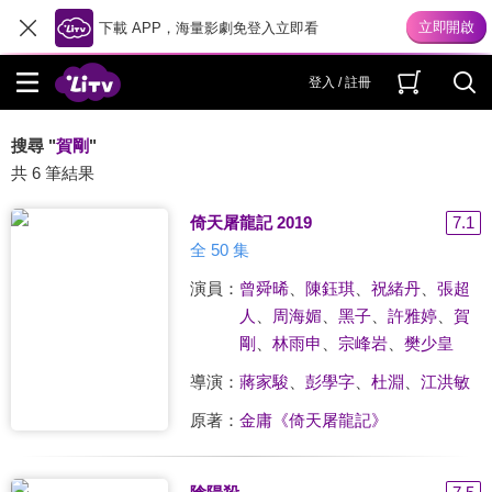
下載 APP，海量影劇免登入立即看
登入 / 註冊
搜尋 "
賀剛
"
共 6 筆結果
倚天屠龍記 2019
7.1
全 50 集
演員：
曾舜晞
、
陳鈺琪
、
祝緒丹
、
張超
人
、
周海媚
、
黑子
、
許雅婷
、
賀
剛
、
林雨申
、
宗峰岩
、
樊少皇
導演：
蔣家駿
、
彭學字
、
杜淵
、
江洪敏
原著：
金庸《倚天屠龍記》