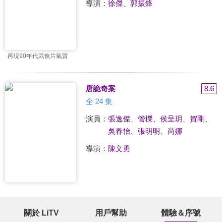
導演：
徐傑
、
郭振鋒
再現90年代武俠片氣質
唐詭奇案
8.6
全 24 集
演員：
張逸傑
、
管櫟
、
侯呈玥
、
賀剛
、
吳春怡
、
張明明
、
尚娜
導演：
陳文勇
關於 LiTV
用戶幫助
體驗＆序號