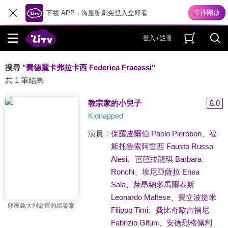
下載 APP，海量影劇免登入立即看
登入 / 註冊
搜尋 "
費德麗卡弗拉卡西 Federica Fracassi
"
共 1 筆結果
教宗家的小兒子
8.0
Kidnapped
演員：
保羅皮爾伯 Paolo Pierobon
、
福
斯托魯索阿雷西 Fausto Russo
Alesi
、
芭芭拉龍琪 Barbara
Ronchi
、
埃尼亞薩拉 Enea
Sala
、
萊昂納多馬爾泰斯
Leonardo Maltese
、
費立波提米
顛覆義大利命運的綁架案
Filippo Timi
、
費比奇歐吉福尼
Fabrizio Gifuni
、
安德烈格佩利