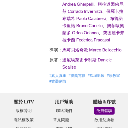
Andrea Gherpelli
、
柯拉道因佛尼
茲 Corrado Invernizzi
、
保羅卡拉
布瑞希 Paolo Calabresi
、
布魯諾
卡里諾 Bruno Cariello
、
奧菲歐奧
蘭多 Orfeo Orlando
、
費德麗卡弗
拉卡西 Federica Fracassi
導演：
馬可貝洛奇歐 Marco Bellocchio
原著：
達尼埃萊史卡利斯 Daniele
Scalise
#
真人真事
#
得獎電影
#
坎城影展
#
宗教家
#
古裝劇情
關於 LiTV
用戶幫助
體驗＆序號
版權聲明
聯絡我們
免費體驗
隱私權政策
常見問題
啟用兌換卷