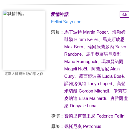
愛情神話
8.8
Fellini Satyricon
演員：
馬丁波特 Martin Potter
、
海勒姆
凱勒 Hiram Keller
、
馬克斯玻恩
Max Born
、
薩爾沃蘭多內 Salvo
Randone
、
馬里奧羅馬尼奧利
Mario Romagnoli
、
瑪加麗諾爾
Magali Noël
、
阿蘭居尼 Alain
電影大師費里尼幻想之作
Cuny
、
露西婭波塞 Lucia Bosè
、
譚雅洛佩特 Tanya Lopert
、
高登
米切爾 Gordon Mitchell
、
伊莉莎
麥納迪 Elisa Mainardi
、
唐雅爾盧
納 Donyale Luna
導演：
費德里柯費里尼 Federico Fellini
原著：
佩托尼奧 Petronius