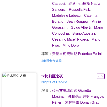
Casadei
、
納迪亞山德斯 Nadia
Sanders
、
Rossella Falk
、
Madeleine Lebeau
、
Caterina
Boratto
、
Jean Rougeul
、
Annie
Gorassini
、
Guido Alberti
、
Mario
Conocchia
、
Bruno Agostini
、
Cesarino Miceli Picardi
、
Mario
Pisu
、
Mino Doro
導演：
費德里柯費里尼 Federico Fellini
#
奧斯卡金像獎
卡比莉亞之夜
8.2
Nights of Cabiria
演員：
茱莉艾塔瑪西娜 Giulietta
Masina
、
佛杭蘇瓦貝謝 François
Périer
、
道林格雷 Dorian Gray
、