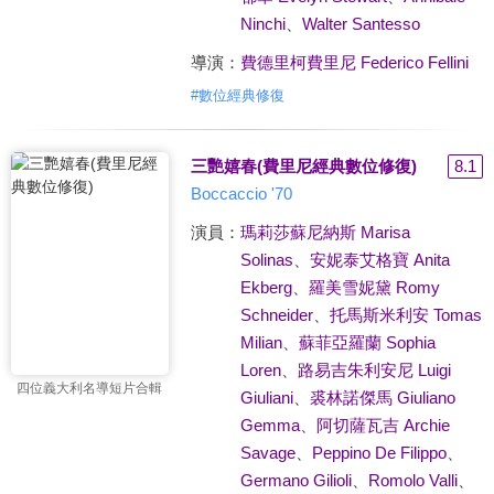
Ninchi
、
Walter Santesso
導演：
費德里柯費里尼 Federico Fellini
#
數位經典修復
三艷嬉春(費里尼經典數位修復)
8.1
Boccaccio '70
演員：
瑪莉莎蘇尼納斯 Marisa
Solinas
、
安妮泰艾格寶 Anita
Ekberg
、
羅美雪妮黛 Romy
Schneider
、
托馬斯米利安 Tomas
Milian
、
蘇菲亞羅蘭 Sophia
Loren
、
路易吉朱利安尼 Luigi
四位義大利名導短片合輯
Giuliani
、
裘林諾傑馬 Giuliano
Gemma
、
阿切薩瓦吉 Archie
Savage
、
Peppino De Filippo
、
Germano Gilioli
、
Romolo Valli
、