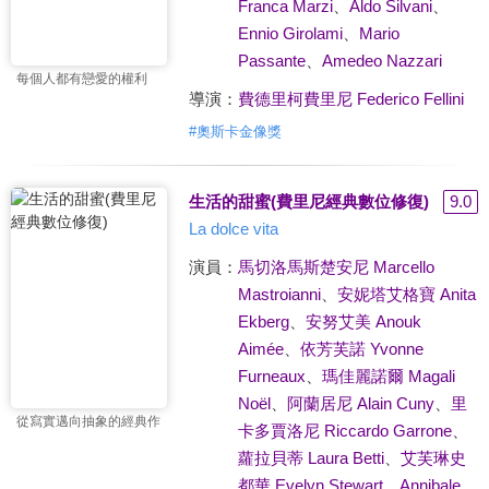
Franca Marzi
、
Aldo Silvani
、
Ennio Girolami
、
Mario
Passante
、
Amedeo Nazzari
每個人都有戀愛的權利
導演：
費德里柯費里尼 Federico Fellini
#
奧斯卡金像獎
生活的甜蜜(費里尼經典數位修復)
9.0
La dolce vita
演員：
馬切洛馬斯楚安尼 Marcello
Mastroianni
、
安妮塔艾格寶 Anita
Ekberg
、
安努艾美 Anouk
Aimée
、
依芳芙諾 Yvonne
Furneaux
、
瑪佳麗諾爾 Magali
Noël
、
阿蘭居尼 Alain Cuny
、
里
從寫實邁向抽象的經典作
卡多賈洛尼 Riccardo Garrone
、
蘿拉貝蒂 Laura Betti
、
艾芙琳史
都華 Evelyn Stewart
、
Annibale