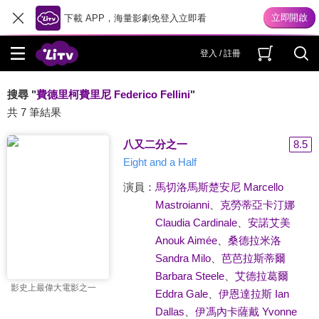
下載 APP，海量影劇免登入立即看
登入 / 註冊
搜尋 "
費德里柯費里尼 Federico Fellini
"
共 7 筆結果
八又二分之一
8.5
Eight and a Half
演員：
馬切洛馬斯楚安尼 Marcello
Mastroianni
、
克勞蒂亞卡汀娜
Claudia Cardinale
、
安諾艾美
Anouk Aimée
、
桑德拉米洛
Sandra Milo
、
芭芭拉斯蒂爾
Barbara Steele
、
艾德拉葛爾
影史上最偉大電影之一
Eddra Gale
、
伊恩達拉斯 Ian
Dallas
、
伊馮內卡薩戴 Yvonne