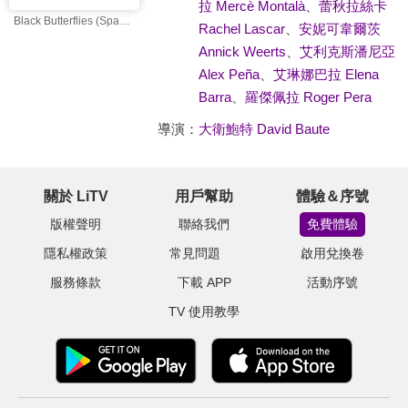
拉 Mercè Montalà
、
蕾秋拉絲卡
Black Butterflies (Spanish)
Rachel Lascar
、
安妮可韋爾茨
Annick Weerts
、
艾利克斯潘尼亞
Alex Peña
、
艾琳娜巴拉 Elena
Barra
、
羅傑佩拉 Roger Pera
導演：
大衛鮑特 David Baute
關於 LiTV
用戶幫助
體驗＆序號
版權聲明
聯絡我們
免費體驗
隱私權政策
常見問題
啟用兌換卷
服務條款
下載 APP
活動序號
TV 使用教學