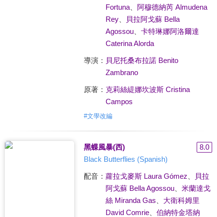
Fortuna
、
阿穆德納芮 Almudena
Rey
、
貝拉阿戈蘇 Bella
Agossou
、
卡特琳娜阿洛爾達
Caterina Alorda
導演：
貝尼托桑布拉諾 Benito
Zambrano
原著：
克莉絲緹娜坎波斯 Cristina
Campos
#
文學改編
黑蝶風暴(西)
8.0
Black Butterflies (Spanish)
配音：
蘿拉戈麥斯 Laura Gómez
、
貝拉
阿戈蘇 Bella Agossou
、
米蘭達戈
絲 Miranda Gas
、
大衛科姆里
David Comrie
、
伯納特金塔納