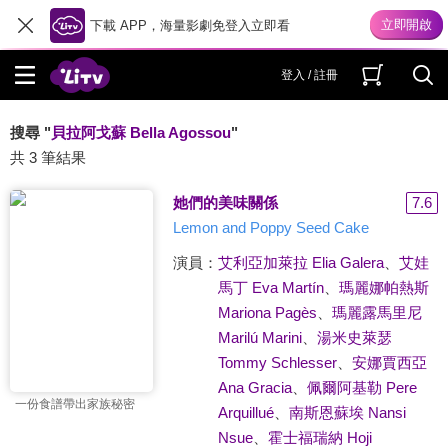
下載 APP，海量影劇免登入立即看
登入 / 註冊
搜尋 "
貝拉阿戈蘇 Bella Agossou
"
共 3 筆結果
她們的美味關係
7.6
Lemon and Poppy Seed Cake
演員：
艾利亞加萊拉 Elia Galera
、
艾娃
馬丁 Eva Martín
、
瑪麗娜帕熱斯
Mariona Pagès
、
瑪麗露馬里尼
Marilú Marini
、
湯米史萊瑟
Tommy Schlesser
、
安娜賈西亞
Ana Gracia
、
佩爾阿基勒 Pere
一份食譜帶出家族秘密
Arquillué
、
南斯恩蘇埃 Nansi
Nsue
、
霍士福瑞納 Hoji