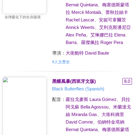
Bernat Quintana
、
梅塞德斯蒙塔
拉 Mercè Montalà
、
蕾秋拉絲卡
全球暖化下的生存困境
Rachel Lascar
、
安妮可韋爾茨
Annick Weerts
、
艾利克斯潘尼亞
Alex Peña
、
艾琳娜巴拉 Elena
Barra
、
羅傑佩拉 Roger Pera
導演：
大衛鮑特 David Baute
#
人文歷史
黑蝶風暴(西班牙文版)
8.0
Black Butterflies (Spanish)
配音：
蘿拉戈麥斯 Laura Gómez
、
貝拉
阿戈蘇 Bella Agossou
、
米蘭達戈
絲 Miranda Gas
、
大衛科姆里
David Comrie
、
伯納特金塔納
Bernat Quintana
、
梅塞德斯蒙塔